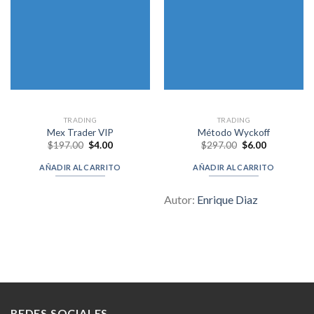
TRADING
TRADING
Mex Trader VIP
Método Wyckoff
Original
Current
Original
Current
$
197.00
$
4.00
$
297.00
$
6.00
price
price
price
price
was:
is:
was:
is:
AÑADIR AL CARRITO
AÑADIR AL CARRITO
$197.00.
$4.00.
$297.00.
$6.00.
Autor:
Enrique Diaz
REDES SOCIALES