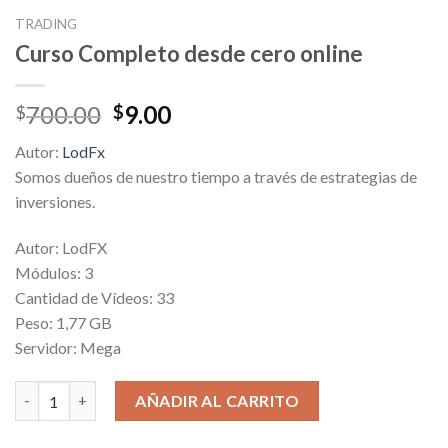
TRADING
Curso Completo desde cero online
Original
Current
700.00
9.00
$
$
price
price
Autor:
LodFx
was:
is:
Somos dueños de nuestro tiempo a través de estrategias de
$700.00.
$9.00.
inversiones.
Autor: LodFX
Módulos: 3
Cantidad de Vídeos: 33
Peso: 1,77 GB
Servidor: Mega
Curso Completo desde cero online cantidad
AÑADIR AL CARRITO