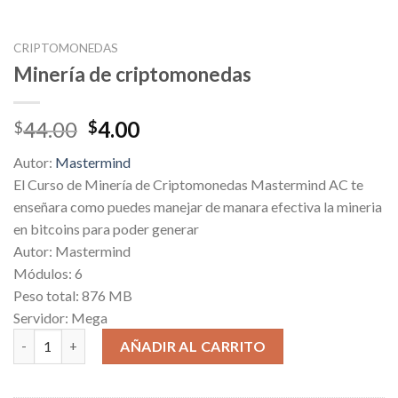
CRIPTOMONEDAS
Minería de criptomonedas
Original
Current
44.00
4.00
$
$
price
price
Autor:
Mastermind
was:
is:
El Curso de Minería de Criptomonedas Mastermind AC te
$44.00.
$4.00.
enseñara como puedes manejar de manara efectiva la mineria
en bitcoins para poder generar
Autor: Mastermind
Módulos: 6
Peso total: 876 MB
Servidor: Mega
Minería de criptomonedas cantidad
AÑADIR AL CARRITO