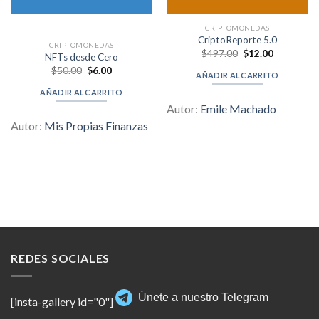
CRIPTOMONEDAS
CriptoReporte 5.0
CRIPTOMONEDAS
Original
Current
$
497.00
$
12.00
NFTs desde Cero
price
price
Original
Current
$
50.00
$
6.00
was:
is:
AÑADIR AL CARRITO
price
price
$497.00.
$12.00.
was:
is:
AÑADIR AL CARRITO
$50.00.
$6.00.
Autor:
Emile Machado
Autor:
Mis Propias Finanzas
REDES SOCIALES
Únete a nuestro Telegram
[insta-gallery id="0"]