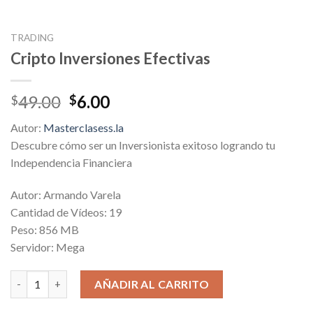
TRADING
Cripto Inversiones Efectivas
Original
Current
49.00
6.00
$
$
price
price
Autor:
Masterclasess.la
was:
is:
Descubre cómo ser un Inversionista exitoso logrando tu
$49.00.
$6.00.
Independencia Financiera
Autor: Armando Varela
Cantidad de Vídeos: 19
Peso: 856 MB
Servidor: Mega
Cripto Inversiones Efectivas cantidad
AÑADIR AL CARRITO