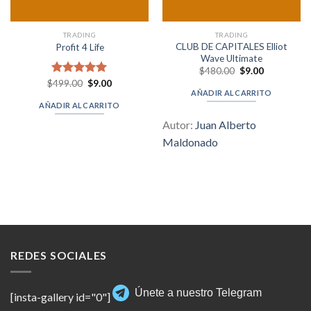
TRADING
TRADING
CLUB DE CAPITALES Elliot
Profit 4 Life
Wave Ultimate
Original
Current
$
480.00
$
9.00
price
price
Original
Current
$
Valorado en
499.00
$
9.00
was:
is:
price
price
AÑADIR AL CARRITO
5.00
de 5
$480.00.
$9.00.
was:
is:
AÑADIR AL CARRITO
$499.00.
$9.00.
Autor:
Juan Alberto
Maldonado
REDES SOCIALES
Únete a nuestro Telegram
[insta-gallery id="0"]