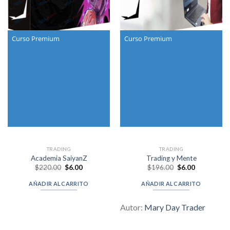
Curso Premium
Curso Premium
TRADING
TRADING
Academia SaiyanZ
Trading y Mente
Original
Current
Original
Current
$
220.00
$
6.00
$
196.00
$
6.00
price
price
price
price
was:
is:
was:
is:
AÑADIR AL CARRITO
AÑADIR AL CARRITO
$220.00.
$6.00.
$196.00.
$6.00.
Autor:
Mary Day Trader