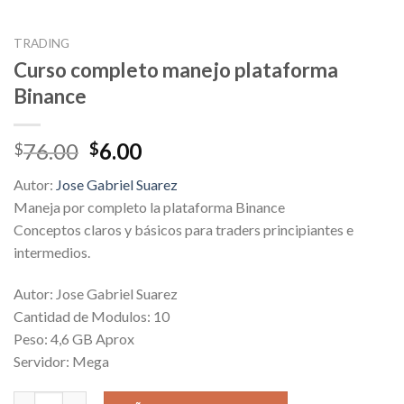
TRADING
Curso completo manejo plataforma
Binance
Original
Current
76.00
6.00
$
$
price
price
Autor:
Jose Gabriel Suarez
was:
is:
Maneja por completo la plataforma Binance
$76.00.
$6.00.
Conceptos claros y básicos para traders principiantes e
intermedios.
Autor: Jose Gabriel Suarez
Cantidad de Modulos: 10
Peso: 4,6 GB Aprox
Servidor: Mega
Curso completo manejo plataforma Binance cantidad