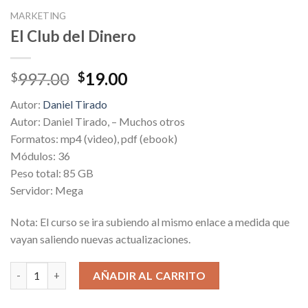
MARKETING
El Club del Dinero
Original
Current
997.00
19.00
$
$
price
price
Autor:
Daniel Tirado
was:
is:
Autor: Daniel Tirado, – Muchos otros
$997.00.
$19.00.
Formatos: mp4 (video), pdf (ebook)
Módulos: 36
Peso total: 85 GB
Servidor: Mega
Nota: El curso se ira subiendo al mismo enlace a medida que
vayan saliendo nuevas actualizaciones.
El Club del Dinero cantidad
AÑADIR AL CARRITO