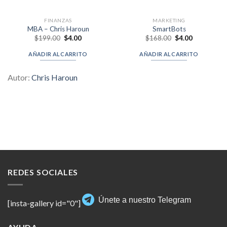
FINANZAS
MARKETING
MBA – Chris Haroun
SmartBots
Original
Current
Original
Current
$
199.00
$
4.00
$
168.00
$
4.00
price
price
price
price
was:
is:
was:
is:
AÑADIR AL CARRITO
AÑADIR AL CARRITO
$199.00.
$4.00.
$168.00.
$4.00.
Autor:
Chris Haroun
REDES SOCIALES
Únete a nuestro Telegram
[insta-gallery id="0"]