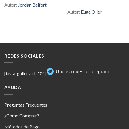
$197.00.
$6.00.
Autor:
Jordan Belfort
Autor:
Euge Oller
REDES SOCIALES
Únete a nuestro Telegram
[insta-gallery id="0"]
AYUDA
Preguntas Frecuentes
¿Como Comprar?
Métodos de Pago