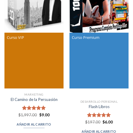
Curso VIP
Curso Premium
MARKETING
El Camino de la Persuasión
DESARROLLO PERSONAL
Flash Libros
Original
Current
$
1,997.00
Valorado en
$
9.00
price
price
5.00
de 5
Original
Current
$
Valorado en
197.00
$
6.00
was:
is:
AÑADIR AL CARRITO
price
price
$1,997.00.
$9.00.
5.00
de 5
was:
is:
AÑADIR AL CARRITO