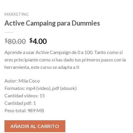
MARKETING
Active Campaing para Dummies
Original
Current
80.00
4.00
$
$
price
price
Aprende a usar Active Campaign de 0 a 100. Tanto como si
was:
is:
eres principiante como si has dado tus primeros pasos con la
$80.00.
$4.00.
herramienta, este curso se adapta a ti
Autor: Mila Coco
Formatos: mp4 (video), pdf (ebook)
Cantidad videos: 15
Cantidad pdf: 1
Peso total: 989 MB
AÑADIR AL CARRITO