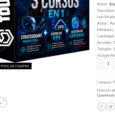
Autor:
Áng
Descubre 
con Strat
Autor: Án
Módulos: 
Cantidad 
Servidor:
Tamaño: 
Incluye R
Cursos de 
POOL DE COMPRA
Categoría:
T
Etiquetas:
an
QuantAnaly