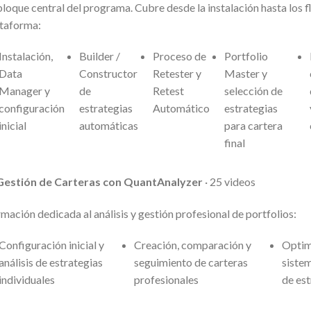
bloque central del programa. Cubre desde la instalación hasta los 
taforma:
Instalación,
Builder /
Proceso de
Portfolio
Data
Constructor
Retester y
Master y
Manager y
de
Retest
selección de
configuración
estrategias
Automático
estrategias
inicial
automáticas
para cartera
final
 Gestión de Carteras con QuantAnalyzer
· 25 videos
mación dedicada al análisis y gestión profesional de portfolios:
Configuración inicial y
Creación, comparación y
Optim
análisis de estrategias
seguimiento de carteras
sistem
individuales
profesionales
de est