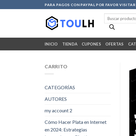
Skip
PARA PAGOS CON PAYPAL POR FAVOR VISITA
to
Búsqueda
content
de
productos
INICIO
TIENDA
CUPONES
OFERTAS
CAT
CARRITO
CATEGORÍAS
AUTORES
my account 2
Cómo Hacer Plata en Internet
en 2024: Estrategias