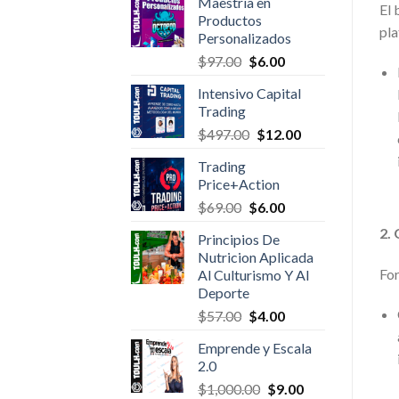
Maestría en
was:
is:
El 
Productos
$45.00.
$1.00.
pla
Personalizados
Original
Current
$
97.00
$
6.00
price
price
Intensivo Capital
was:
is:
Trading
$97.00.
$6.00.
Original
Current
$
497.00
$
12.00
price
price
Trading
was:
is:
Price+Action
$497.00.
$12.00.
Original
Current
$
69.00
$
6.00
price
price
2.
Principios De
was:
is:
Nutricion Aplicada
$69.00.
$6.00.
For
Al Culturismo Y Al
Deporte
Original
Current
$
57.00
$
4.00
price
price
Emprende y Escala
was:
is:
2.0
$57.00.
$4.00.
Original
Current
$
1,000.00
$
9.00