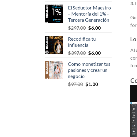
price
price
3. 
El Seductor Maestro
was:
is:
– Mentoría del 1% -
$1,000.00.
$9.00.
Guí
Tercera Generación
for
Original
Current
$
297.00
$
6.00
price
price
Recodifica tu
Lo
was:
is:
Influencia
$297.00.
$6.00.
Al 
Original
Current
$
397.00
$
6.00
con
price
price
Como monetizar tus
was:
is:
fun
pasiones y crear un
$397.00.
$6.00.
negocio
Co
Original
Current
$
97.00
$
1.00
price
price
was:
is:
$97.00.
$1.00.