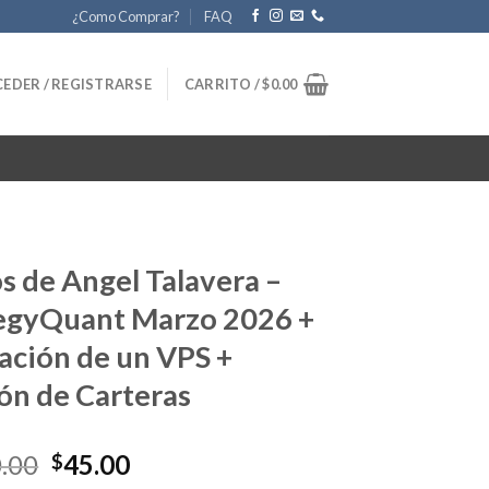
¿Como Comprar?
FAQ
EDER / REGISTRARSE
CARRITO /
$
0.00
s de Angel Talavera –
egyQuant Marzo 2026 +
lación de un VPS +
ón de Carteras
Original
Current
.00
45.00
$