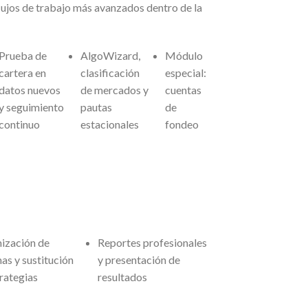
flujos de trabajo más avanzados dentro de la
Prueba de
AlgoWizard,
Módulo
cartera en
clasificación
especial:
datos nuevos
de mercados y
cuentas
y seguimiento
pautas
de
continuo
estacionales
fondeo
ización de
Reportes profesionales
as y sustitución
y presentación de
rategias
resultados