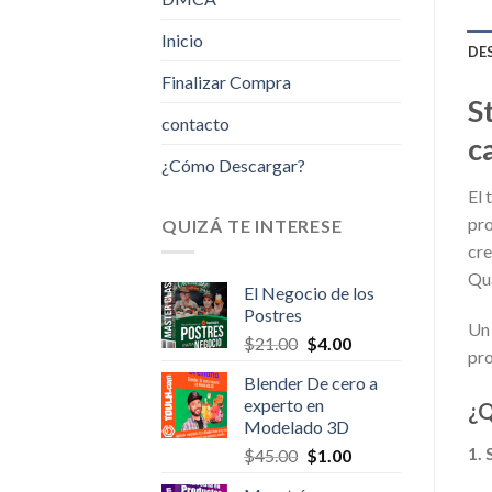
Inicio
DE
Finalizar Compra
S
contacto
c
¿Cómo Descargar?
El 
pro
QUIZÁ TE INTERESE
cre
Qua
El Negocio de los
Postres
Un 
Original
Current
$
21.00
$
4.00
pro
price
price
Blender De cero a
was:
is:
experto en
¿Q
$21.00.
$4.00.
Modelado 3D
1.
Original
Current
$
45.00
$
1.00
price
price