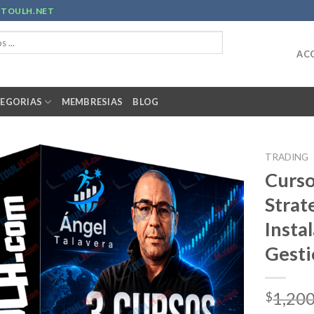
R
TOULH.NET
ACC
EGORIAS
MEMBRESIAS
BLOG
TRADING
Curso
Strat
Insta
Gesti
1,200
$