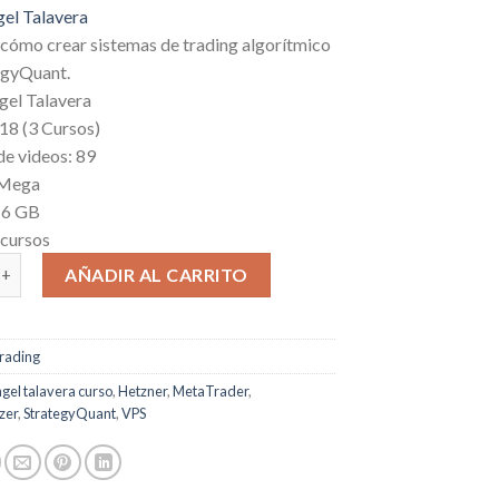
price
price
el Talavera
was:
is:
cómo crear sistemas de trading algorítmico
$1,200.00.
$45.00.
egyQuant.
gel Talavera
18 (3 Cursos)
de videos: 89
 Mega
16 GB
ecursos
Angel Talavera - StrategyQuant Marzo 2026 + Instalación de un V
AÑADIR AL CARRITO
rading
gel talavera curso
,
Hetzner
,
MetaTrader
,
zer
,
StrategyQuant
,
VPS