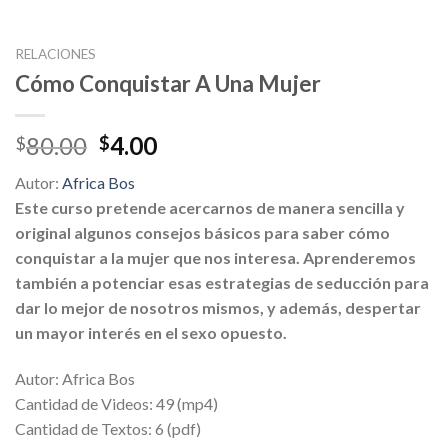
RELACIONES
Cómo Conquistar A Una Mujer
Original
Current
80.00
4.00
$
$
price
price
Autor:
Africa Bos
was:
is:
Este curso pretende acercarnos de manera sencilla y
$80.00.
$4.00.
original algunos consejos básicos para saber cómo
conquistar a la mujer que nos interesa. Aprenderemos
también a potenciar esas estrategias de seducción para
dar lo mejor de nosotros mismos, y además, despertar
un mayor interés en el sexo opuesto.
Autor: Africa Bos
Cantidad de Videos: 49 (mp4)
Cantidad de Textos: 6 (pdf)