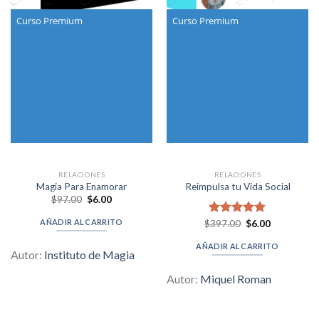
Curso Premium
Curso Premium
RELACIONES
RELACIONES
Magia Para Enamorar
Reimpulsa tu Vida Social
Original
Current
$
97.00
$
6.00
price
price
was:
is:
AÑADIR AL CARRITO
Original
Current
$
Valorado en
397.00
$
6.00
$97.00.
$6.00.
price
price
5.00
de 5
was:
is:
AÑADIR AL CARRITO
$397.00.
$6.00.
Autor:
Instituto de Magia
Autor:
Miquel Roman