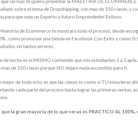
 que sin mas te quiero presentar la MAESTRIA DE ECOMMERCE qu
allado sobre el tema de Dropshipping, con mas de 150 clases, y como
a para que seas un Experto y futuro Emprendedor Exitoso.
Maestria de Ecommerce te mostrara todo el proceso, desde escoger
% , como promover una tienda en Facebook Con Exito y como SI te
ultados sin tantos errores.
e de hecho es el MISMO contenido que mis estudiantes 1 a 1 aplic
 mas de 150 clases porque NO dejare nada escondido para ti.
o mejor de todo esto, es que las clases es como si TU estuvieras a
tando cada parte del proceso hasta lograr las primeras ventas, así
smo.
i que la gran mayoría de lo que veras es PRACTICO AL 100%, n