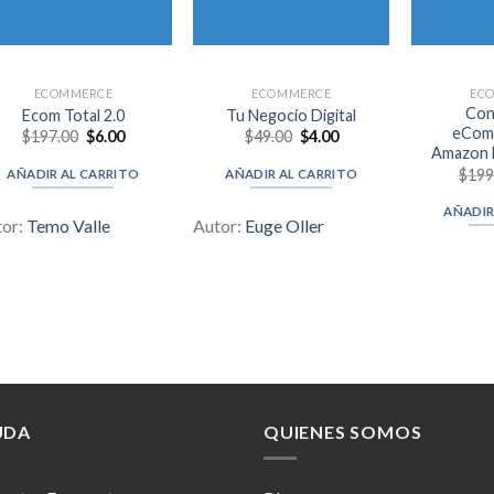
ECOMMERCE
ECOMMERCE
EC
Con
Ecom Total 2.0
Tu Negocio Digital
eCom
Original
Current
Original
Current
$
197.00
$
6.00
$
49.00
$
4.00
price
price
price
price
Amazon 
was:
is:
was:
is:
$
199
AÑADIR AL CARRITO
AÑADIR AL CARRITO
$197.00.
$6.00.
$49.00.
$4.00.
AÑADIR
tor:
Temo Valle
Autor:
Euge Oller
UDA
QUIENES SOMOS