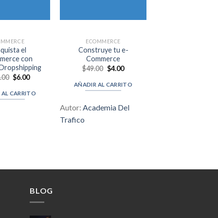
OMMERCE
ECOMMERCE
ECOMMERCE
quista el
Construye tu e-
WooCommerce M
merce con
Commerce
Dropshipping
Original
Current
$
49.00
$
4.00
price
price
Orig
Original
Current
$
Valorado e
299.00
$
6.
.00
$
6.00
was:
is:
pric
price
price
5.00
de 5
AÑADIR AL CARRITO
$49.00.
$4.00.
was
was:
is:
AÑADIR AL CAR
 AL CARRITO
$299
$199.00.
$6.00.
Autor:
Academia Del
Trafico
BLOG