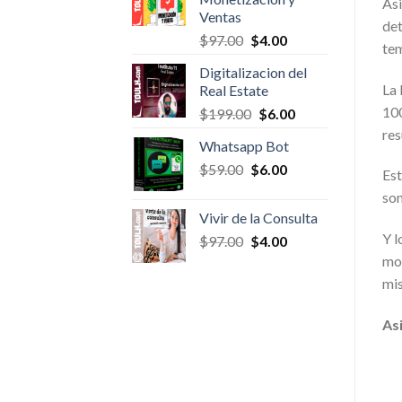
Asi
Ventas
det
Original
Current
$
97.00
$
4.00
tem
price
price
Digitalizacion del
was:
is:
La 
Real Estate
$97.00.
$4.00.
100
Original
Current
$
199.00
$
6.00
price
price
res
Whatsapp Bot
was:
is:
Original
Current
$
59.00
$
$199.00.
6.00
$6.00.
Est
price
price
son
was:
is:
Vivir de la Consulta
$59.00.
$6.00.
Y l
Original
Current
$
97.00
$
4.00
price
price
mon
was:
is:
mi
$97.00.
$4.00.
As