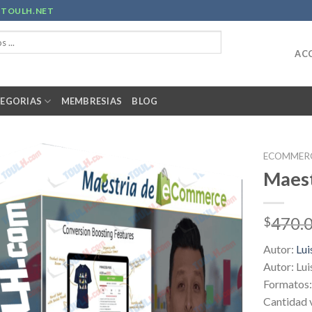
R
TOULH.NET
ACC
EGORIAS
MEMBRESIAS
BLOG
ECOMMER
Maes
470.
$
Autor:
Lui
Autor: Lui
Formatos: 
Cantidad 