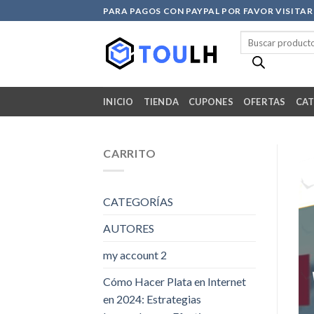
Skip
PARA PAGOS CON PAYPAL POR FAVOR VISITA
to
Búsqueda
content
de
productos
INICIO
TIENDA
CUPONES
OFERTAS
CAT
CARRITO
CATEGORÍAS
AUTORES
my account 2
Cómo Hacer Plata en Internet
en 2024: Estrategias