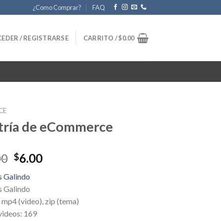
¿Como Comprar?
FAQ
EDER / REGISTRARSE
CARRITO /
$
0.00
CE
tría de eCommerce
Original
Current
00
6.00
$
price
price
s Galindo
was:
is:
s Galindo
$470.00.
$6.00.
mp4 (video), zip (tema)
videos: 169