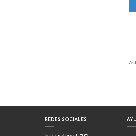
Au
REDES SOCIALES
AY
[insta-gallery id="0"]