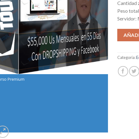
Cantidad z
Peso tota
Servidor:
AÑADI
Categoría:
E
rso Premium