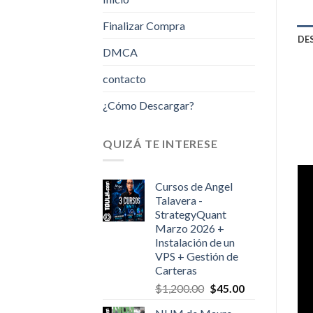
Finalizar Compra
DE
DMCA
contacto
¿Cómo Descargar?
QUIZÁ TE INTERESE
Cursos de Angel
Talavera -
StrategyQuant
Marzo 2026 +
Instalación de un
VPS + Gestión de
Carteras
Original
Current
$
1,200.00
$
45.00
price
price