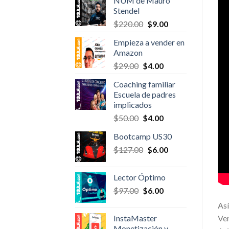
NUM de Mauro
was:
is:
Stendel
$1,200.00.
$45.00.
Original
Current
$
220.00
$
9.00
price
price
Empieza a vender en
was:
is:
Amazon
$220.00.
$9.00.
Original
Current
$
29.00
$
4.00
price
price
Coaching familiar
was:
is:
Escuela de padres
$29.00.
$4.00.
implicados
Original
Current
$
50.00
$
4.00
price
price
Bootcamp US30
was:
is:
Original
Current
$
127.00
$50.00.
$
6.00
$4.00.
price
price
was:
is:
Lector Óptimo
$127.00.
$6.00.
Original
Current
$
97.00
$
6.00
price
price
Así
was:
is:
Ven
InstaMaster
$97.00.
$6.00.
Monetización y