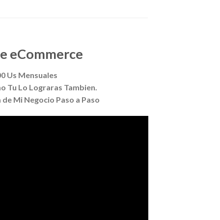
 de eCommerce
0 Us Mensuales
o Tu Lo Lograras Tambien.
a de Mi Negocio Paso a Paso