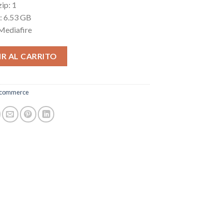
ip: 1
l: 6.53 GB
 Mediafire
R AL CARRITO
commerce