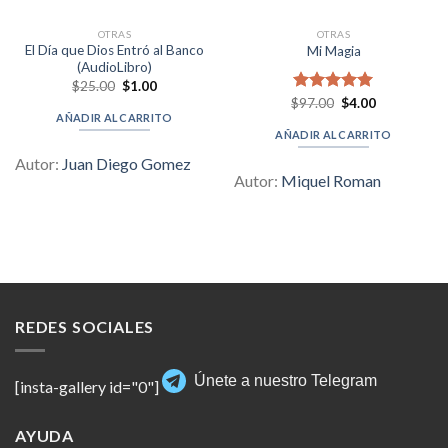
OTRAS
OTRAS
El Día que Dios Entró al Banco
Mi Magia
(AudioLibro)
Original
Current
$
25.00
$
1.00
price
price
Original
Current
$
Valorado en
97.00
$
4.00
was:
is:
price
price
AÑADIR AL CARRITO
5.00
de 5
$25.00.
$1.00.
was:
is:
AÑADIR AL CARRITO
$97.00.
$4.00.
Autor:
Juan Diego Gomez
Autor:
Miquel Roman
REDES SOCIALES
Únete a nuestro Telegram
[insta-gallery id="0"]
AYUDA