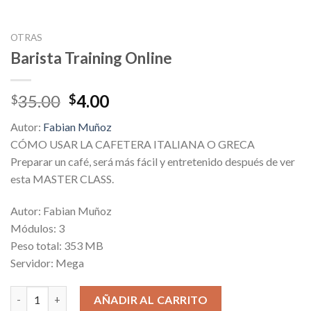
OTRAS
Barista Training Online
Original
Current
35.00
4.00
$
$
price
price
Autor:
Fabian Muñoz
was:
is:
CÓMO USAR LA CAFETERA ITALIANA O GRECA
$35.00.
$4.00.
Preparar un café, será más fácil y entretenido después de ver
esta MASTER CLASS.
Autor: Fabian Muñoz
Módulos: 3
Peso total: 353 MB
Servidor: Mega
Barista Training Online cantidad
AÑADIR AL CARRITO