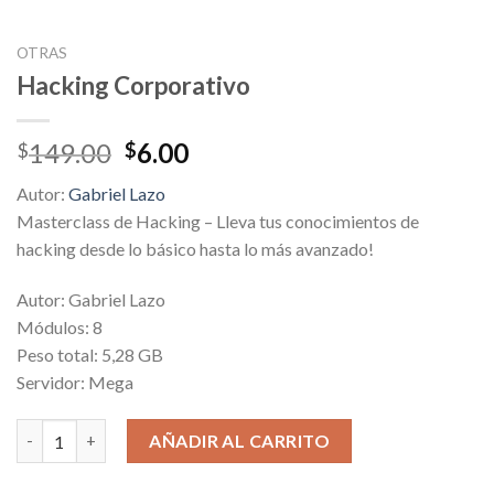
OTRAS
Hacking Corporativo
Original
Current
149.00
6.00
$
$
price
price
Autor:
Gabriel Lazo
was:
is:
Masterclass de Hacking – Lleva tus conocimientos de
$149.00.
$6.00.
hacking desde lo básico hasta lo más avanzado!
Autor: Gabriel Lazo
Módulos: 8
Peso total: 5,28 GB
Servidor: Mega
Hacking Corporativo cantidad
AÑADIR AL CARRITO