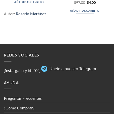
was:
is:
AÑADIR AL CARRITO
Original
Current
$
Valorado en
97.00
$
4.00
$147.00.
$6.00.
price
price
5.00
de 5
was:
is:
AÑADIR AL CARRITO
$97.00.
$4.00.
Autor:
Rosario Martínez
REDES SOCIALES
Únete a nuestro Telegram
[insta-gallery id="0"]
AYUDA
Preguntas Frecuentes
¿Como Comprar?