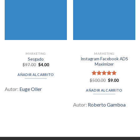
MARKETING
MARKETING
Instagram Facebook ADS
Sesgado
Maximizer
Original
Current
$
97.00
$
4.00
price
price
was:
is:
AÑADIR AL CARRITO
$97.00.
$4.00.
Original
Current
$
Valorado en
500.00
$
9.00
price
price
5.00
de 5
was:
is:
Autor:
Euge Oller
AÑADIR AL CARRITO
$500.00.
$9.00.
Autor:
Roberto Gamboa