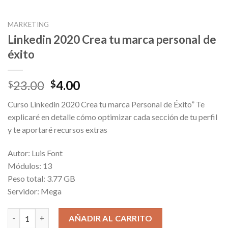
MARKETING
Linkedin 2020 Crea tu marca personal de
éxito
Original
Current
23.00
4.00
$
$
price
price
Curso Linkedin 2020 Crea tu marca Personal de Éxito” Te
was:
is:
explicaré en detalle cómo optimizar cada sección de tu perfil
$23.00.
$4.00.
y te aportaré recursos extras
Autor: Luis Font
Módulos: 13
Peso total: 3.77 GB
Servidor: Mega
Linkedin 2020 Crea tu marca personal de éxito cantidad
AÑADIR AL CARRITO