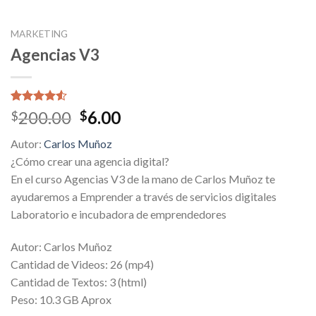
MARKETING
Agencias V3
Valorado
2
Original
Current
200.00
6.00
$
$
4.50
sobre
price
price
5 basado
Autor:
Carlos Muñoz
en
was:
is:
puntuaciones
¿Cómo crear una agencia digital?
$200.00.
$6.00.
de clientes
En el curso Agencias V3 de la mano de Carlos Muñoz te
ayudaremos a Emprender a través de servicios digitales
Laboratorio e incubadora de emprendedores
Autor: Carlos Muñoz
Cantidad de Videos: 26 (mp4)
Cantidad de Textos: 3 (html)
Peso: 10.3 GB Aprox