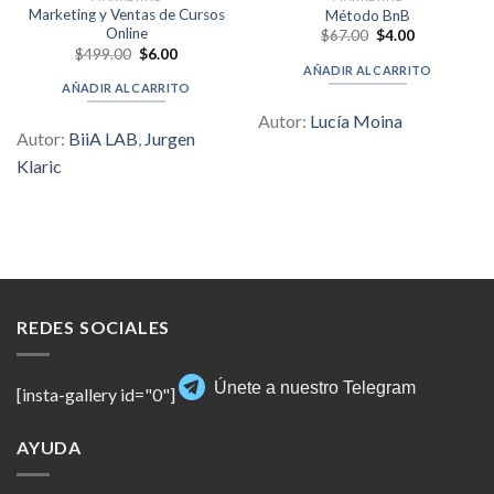
Marketing y Ventas de Cursos
Método BnB
Online
Original
Current
$
67.00
$
4.00
price
price
Original
Current
$
499.00
$
6.00
was:
is:
price
price
AÑADIR AL CARRITO
$67.00.
$4.00.
was:
is:
AÑADIR AL CARRITO
$499.00.
$6.00.
Autor:
Lucía Moina
Autor:
BiiA LAB
,
Jurgen
Klaric
REDES SOCIALES
Únete a nuestro Telegram
[insta-gallery id="0"]
AYUDA