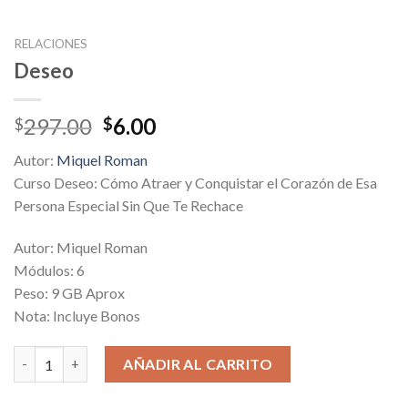
RELACIONES
Deseo
Original
Current
297.00
6.00
$
$
price
price
Autor:
Miquel Roman
was:
is:
Curso Deseo: Cómo Atraer y Conquistar el Corazón de Esa
$297.00.
$6.00.
Persona Especial Sin Que Te Rechace
Autor: Miquel Roman
Módulos: 6
Peso: 9 GB Aprox
Nota: Incluye Bonos
Deseo cantidad
AÑADIR AL CARRITO