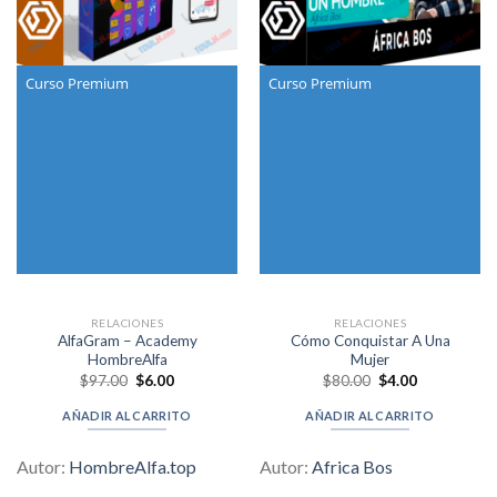
Curso Premium
Curso Premium
RELACIONES
RELACIONES
AlfaGram – Academy
Cómo Conquistar A Una
HombreAlfa
Mujer
Original
Current
Original
Current
$
97.00
$
6.00
$
80.00
$
4.00
price
price
price
price
was:
is:
was:
is:
AÑADIR AL CARRITO
AÑADIR AL CARRITO
$97.00.
$6.00.
$80.00.
$4.00.
Autor:
HombreAlfa.top
Autor:
Africa Bos