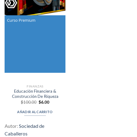
Curso Premium
FINANZAS
Educación Financiera &
Construcción De Riqueza
Original
Current
$
100.00
$
6.00
price
price
was:
is:
AÑADIR AL CARRITO
$100.00.
$6.00.
Autor:
Sociedad de
Caballeros