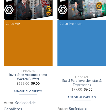
Curso VIP
Curso Premium
FINANZAS
Invertir en Acciones como
FINANZAS
Warren Buffett
Excel Para Inversionistas &
Original
Current
$
135.00
$
9.00
Empresarios
price
price
Original
Current
$
97.00
$
6.00
was:
is:
AÑADIR AL CARRITO
price
price
$135.00.
$9.00.
was:
is:
AÑADIR AL CARRITO
$97.00.
$6.00.
Autor:
Sociedad de
Autor:
Sociedad de
Caballeros