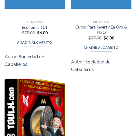
FINANZAS
FINANZAS
Curso Para Invertir En Oro &
Economía 101
Plata
Original
Current
$
75.00
$
6.00
price
price
Original
Current
$
97.00
$
6.00
was:
is:
price
price
AÑADIR AL CARRITO
$75.00.
$6.00.
was:
is:
AÑADIR AL CARRITO
$97.00.
$6.00.
Autor:
Sociedad de
Autor:
Sociedad de
Caballeros
Caballeros