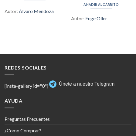
was:
is:
AÑADIR AL CARRITO
$164.00.
$6.00.
Autor:
Álvaro Mendoza
Autor:
Euge Oller
REDES SOCIALES
Únete a nuestro Telegram
[insta-gallery id="0"]
AYUDA
Preguntas Frecuentes
¿Como Comprar?