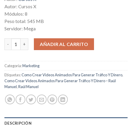
was:
is:
Autor: Cursos X
$49.00.
$4.00.
Módulos: 8
Peso total: 545 MB
Servidor: Mega
Como Crear Videos Animados Para Generar Tráfico Y Dinero ca
AÑADIR AL CARRITO
Categoría:
Marketing
Etiquetas:
Como Crear Videos Animados Para Generar Tráfico Y Dinero
,
Como Crear Videos Animados Para Generar Tráfico Y Dinero – Raúl
Manuel
,
Raúl Manuel
DESCRIPCIÓN