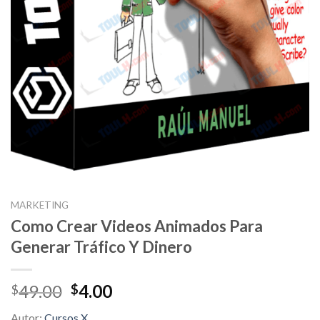
MARKETING
Como Crear Videos Animados Para
Generar Tráfico Y Dinero
Original
Current
49.00
4.00
$
$
price
price
Autor:
Cursos X