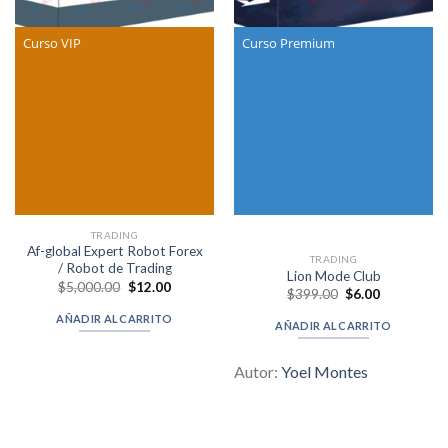
Curso VIP
Curso Premium
TRADING
Af-global Expert Robot Forex
TRADING
/ Robot de Trading
Lion Mode Club
Original
Current
$
5,000.00
$
12.00
Original
Current
$
399.00
$
6.00
price
price
price
price
was:
is:
was:
is:
AÑADIR AL CARRITO
$5,000.00.
$12.00.
AÑADIR AL CARRITO
$399.00.
$6.00.
Autor:
Yoel Montes