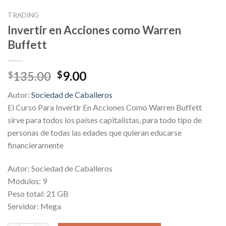
TRADING
Invertir en Acciones como Warren
Buffett
Original
Current
135.00
9.00
$
$
price
price
Autor:
Sociedad de Caballeros
was:
is:
El Curso Para Invertir En Acciones Como Warren Buffett
$135.00.
$9.00.
sirve para todos los países capitalistas, para todo tipo de
personas de todas las edades que quieran educarse
financieramente
Autor: Sociedad de Caballeros
Módulos: 9
Peso total: 21 GB
Servidor: Mega