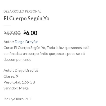
DESARROLLO PERSONAL
El Cuerpo Según Yo
Original
Current
67.00
6.00
$
$
price
price
Autor:
Diego Dreyfus
was:
is:
Curso El Cuerpo Según Yo, Toda la luz que somos está
$67.00.
$6.00.
confinada a un cuerpo finito que poco a poco se irá
descomponiendo
Autor: Diego Dreyfus
Clases: 9
Peso total: 1.66 GB
Servidor: Mega
Incluye libro PDF