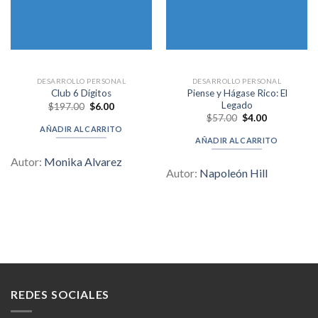
DESARROLLO PERSONAL
DESARROLLO PERSONAL
Piense y Hágase Rico: El
Club 6 Dígitos
Legado
Original
Current
$
197.00
$
6.00
price
price
Original
Current
$
57.00
$
4.00
was:
is:
price
price
AÑADIR AL CARRITO
$197.00.
$6.00.
was:
is:
AÑADIR AL CARRITO
$57.00.
$4.00.
Autor:
Monika Alvarez
Autor:
Napoleón Hill
REDES SOCIALES