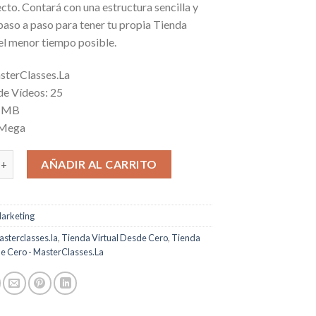
cto. Contará con una estructura sencilla y
r paso a paso para tener tu propia Tienda
el menor tiempo posible.
sterClasses.La
de Vídeos: 25
8 MB
 Mega
rtual Desde Cero cantidad
AÑADIR AL CARRITO
arketing
sterclasses.la
,
Tienda Virtual Desde Cero
,
Tienda
de Cero - MasterClasses.La