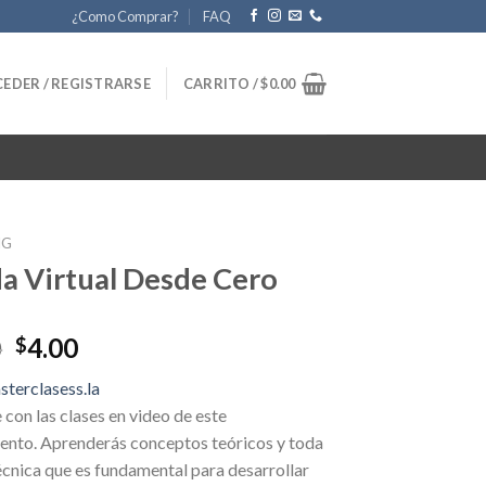
¿Como Comprar?
FAQ
EDER / REGISTRARSE
CARRITO /
$
0.00
NG
a Virtual Desde Cero
Original
Current
0
4.00
$
price
price
terclasess.la
was:
is:
con las clases en video de este
$50.00.
$4.00.
ento. Aprenderás conceptos teóricos y toda
écnica que es fundamental para desarrollar