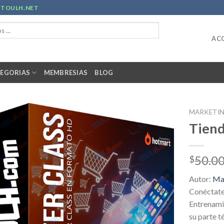
R
TOULH.NET
ACC
EGORIAS
MEMBRESIAS
BLOG
MARKETI
Tiend
50.0
$
Autor:
Mas
Conéctate 
Entrenami
su parte t