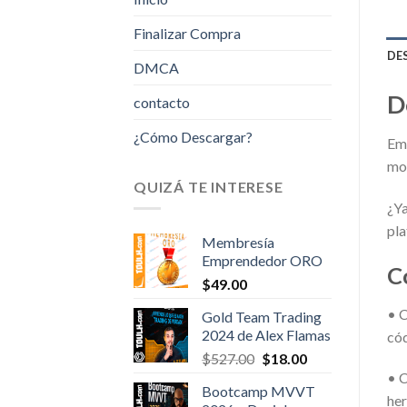
Finalizar Compra
DE
DMCA
D
contacto
¿Cómo Descargar?
Emp
mo
QUIZÁ TE INTERESE
¿Ya
pla
Membresía
Emprendedor ORO
C
$
49.00
• C
Gold Team Trading
2024 de Alex Flamas
cód
Original
Current
$
527.00
$
18.00
price
price
• C
Bootcamp MVVT
was:
is:
her