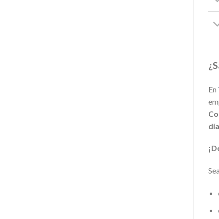
¿S
En
emp
Co
dí
¡D
Sea