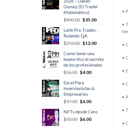
2026 – Daniel
$527.00.
$18.00.
Gomez (El Trader
• P
Matemático)
Original
Current
$
400.00
$
35.00
• T
price
price
Latín Pro Trades -
tie
was:
is:
Rolando QA
$400.00.
$35.00.
Original
Current
$
250.00
$
12.00
• C
price
price
Como tener una
was:
is:
• C
buena Voz el secreto
$250.00.
$12.00.
de los profesionales
• E
Original
Current
$
26.00
$
4.00
price
price
Excel Para
• O
was:
is:
Inversionistas &
$26.00.
$4.00.
Empresarios
• A
Original
Current
$
97.00
$
6.00
price
price
• T
NFTs desde Cero
was:
is:
Original
Current
$
50.00
$97.00.
$
6.00
$6.00.
• C
price
price