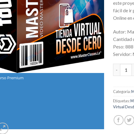
este proye
fácil de i
Online en 
Autor: Ma
Cantidad 
Peso: 88
Servidor:
Tienda Vi
rso Premium
Categoría:
M
Etiquetas:
Ma
Virtual Des