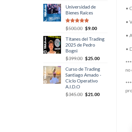
was:
is:
Universidad de
• C
$50.00.
$6.00.
Bienes Raíces
• V
Valorado en
Original
Current
$
500.00
$
9.00
5.00
de 5
price
price
• A
Titanes del Trading
was:
is:
2025 de Pedro
$500.00.
$9.00.
• D
Bogni
Original
Current
$
399.00
$
25.00
***
price
price
Curso de Trading
no 
was:
is:
Santiago Amado -
$399.00.
$25.00.
Ciclo Operativo
***
A.I.D.O
pro
Original
Current
$
345.00
$
21.00
price
price
was:
is:
$345.00.
$21.00.