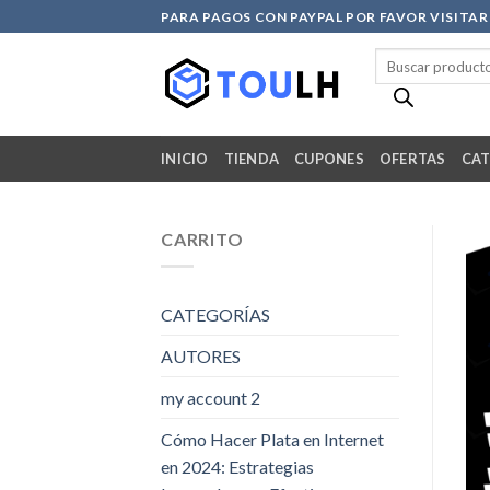
Skip
PARA PAGOS CON PAYPAL POR FAVOR VISITA
to
Búsqueda
content
de
productos
INICIO
TIENDA
CUPONES
OFERTAS
CAT
CARRITO
CATEGORÍAS
AUTORES
my account 2
Cómo Hacer Plata en Internet
en 2024: Estrategias