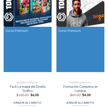
Curso Premium
Curso Premium
DISEÑO GRAFICO
DISEÑO GRAFICO
Pack La magia del Diseño
Formación Completa en
Gráfico
Luminar
Original
Current
Original
Current
$
100.00
$
6.00
$
69.00
$
4.00
price
price
price
price
was:
is:
was:
is:
AÑADIR AL CARRITO
AÑADIR AL CARRITO
$100.00.
$6.00.
$69.00.
$4.00.