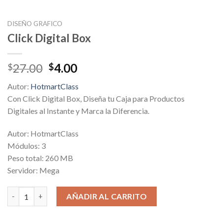
DISEÑO GRAFICO
Click Digital Box
Original
Current
27.00
4.00
$
$
price
price
Autor:
HotmartClass
was:
is:
Con Click Digital Box, Diseña tu Caja para Productos
$27.00.
$4.00.
Digitales al Instante y Marca la Diferencia.
Autor: HotmartClass
Módulos: 3
Peso total: 260 MB
Servidor: Mega
Click Digital Box cantidad
AÑADIR AL CARRITO