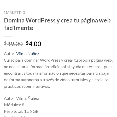
MARKETING
Domina WordPress y crea tu página web
fácilmente
Original
Current
49.00
4.00
$
$
price
price
Autor:
Vilma Nuñez
was:
is:
Curso para dominar WordPress y crear tu propia página web.
$49.00.
$4.00.
no necesitarás formación adicional ni ayuda de terceros, pues
encontrarás toda la información que necesitas para trabajar
de forma autónoma a través de vídeo tutoriales y ejercicios
prácticos súper intuitivos.
Autor: Vilma Ñuñez
Módulos: 8
Peso total: 1.56 GB