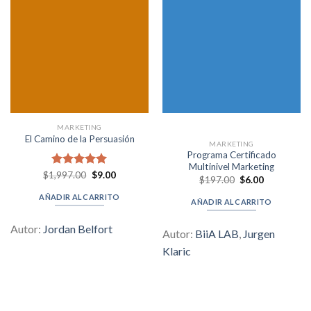
MARKETING
El Camino de la Persuasión
MARKETING
Programa Certificado
Multinivel Marketing
Original
Current
$
1,997.00
Valorado en
$
9.00
Original
Current
$
197.00
$
6.00
price
price
5.00
de 5
price
price
was:
is:
was:
is:
AÑADIR AL CARRITO
$1,997.00.
$9.00.
AÑADIR AL CARRITO
$197.00.
$6.00.
Autor:
Jordan Belfort
Autor:
BiiA LAB
,
Jurgen
Klaric