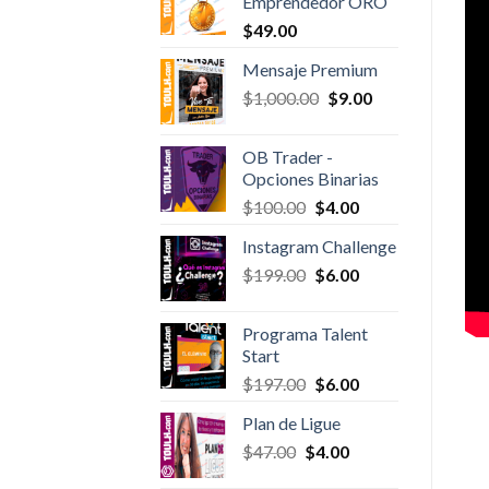
Emprendedor ORO
$100.00.
$6.00.
$
49.00
Mensaje Premium
Original
Current
$
1,000.00
$
9.00
price
price
was:
is:
OB Trader -
$1,000.00.
$9.00.
Opciones Binarias
Original
Current
$
100.00
$
4.00
price
price
Instagram Challenge
was:
is:
Original
Current
$
199.00
$100.00.
$
6.00
$4.00.
price
price
was:
is:
Programa Talent
$199.00.
$6.00.
Start
Original
Current
$
197.00
$
6.00
price
price
Plan de Ligue
was:
is:
Original
Current
$
47.00
$
$197.00.
4.00
$6.00.
price
price