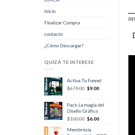
Inicio
DE
Finalizar Compra
contacto
¿Cómo Descargar?
QUIZÁ TE INTERESE
Activa Tu Funnel
Original
Current
$
679.00
$
9.00
price
price
was:
is:
Pack La magia del
$679.00.
$9.00.
Diseño Gráfico
Original
Current
$
100.00
$
6.00
price
price
Membresía
was:
is: