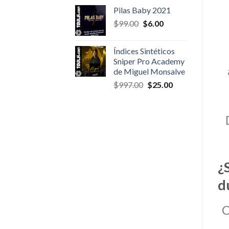
was:
is:
Pilas Baby 2021
$47.00.
$4.00.
Original
Current
$
99.00
$
6.00
price
price
was:
is:
Índices Sintéticos
$99.00.
$6.00.
Sniper Pro Academy
de Miguel Monsalve
Original
Current
$
997.00
$
25.00
price
price
was:
is:
$997.00.
$25.00.
¿
d
C