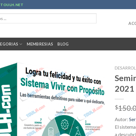
R
TOULH.NET
ACC
EGORIAS
MEMBRESIAS
BLOG
DESARROL
Semin
2021
150.
$
Autor:
Ser
El sistema
a descubri