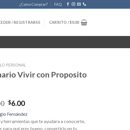
¿Como Comprar?
FAQ
EDER / REGISTRARSE
CARRITO /
$
0.00
LO PERSONAL
ario Vivir con Proposito
Original
Current
00
6.00
$
price
price
gio Fernández
was:
is:
 y herramientas que te ayudara a conocerte,
$150.00.
$6.00.
r para qué eres bueno, convertirlo en tu