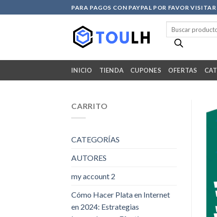
Skip
PARA PAGOS CON PAYPAL POR FAVOR VISITA
to
Búsqueda
content
de
productos
INICIO
TIENDA
CUPONES
OFERTAS
CAT
CARRITO
CATEGORÍAS
AUTORES
my account 2
Cómo Hacer Plata en Internet
en 2024: Estrategias