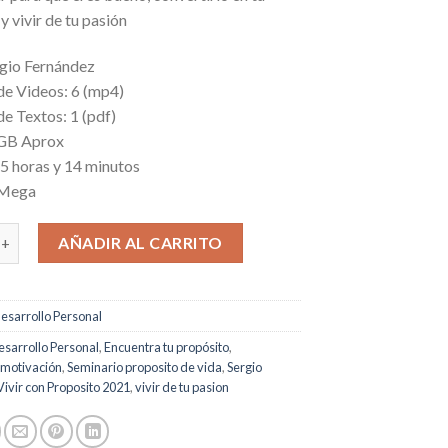
y vivir de tu pasión
rgio Fernández
de Videos: 6 (mp4)
e Textos: 1 (pdf)
 GB Aprox
 5 horas y 14 minutos
 Mega
Vivir con Proposito 2021 cantidad
AÑADIR AL CARRITO
esarrollo Personal
sarrollo Personal
,
Encuentra tu propósito
,
,
motivación
,
Seminario proposito de vida
,
Sergio
Vivir con Proposito 2021
,
vivir de tu pasion