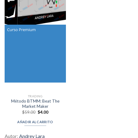
Curso Premium
TRADING
Método BTMM: Beat The
Market Maker
Original
Current
$
59.00
$
4.00
price
price
was:
is:
AÑADIR AL CARRITO
$59.00.
$4.00.
Autor:
Andrey Lara