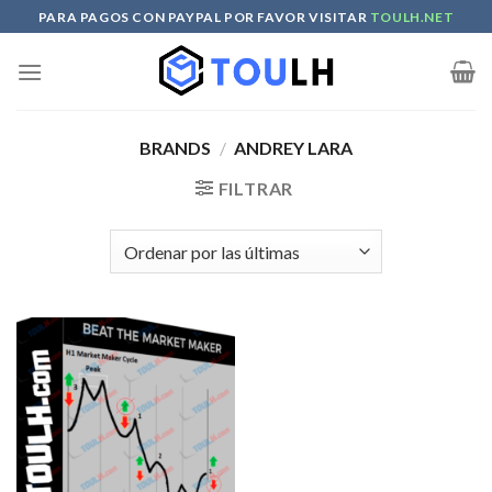
Skip
PARA PAGOS CON PAYPAL POR FAVOR VISITAR
TOULH.NET
to
content
BRANDS
/
ANDREY LARA
FILTRAR