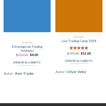
TRADING
Live Trading Camp 2018
TRADING
Estrategia de Trading
Soldados
Original
Current
$
799.00
Valorado en
$
12.00
Original
Current
$
150.00
$
4.00
price
price
5.00
de 5
price
price
was:
is:
was:
is:
AÑADIR AL CARRITO
$799.00.
$12.00.
AÑADIR AL CARRITO
$150.00.
$4.00.
Autor:
Oliver Velez
Autor:
Jhon Trader