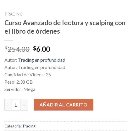
TRADING
Curso Avanzado de lectura y scalping con
el libro de órdenes
Original
Current
254.00
6.00
$
$
price
price
Autor:
Trading en profundidad
was:
is:
Autor: Trading en profundidad
$254.00.
$6.00.
Cantidad de Vídeos: 35
Peso: 2,38 GB
Servidor: Mega
Curso Avanzado de lectura y scalping con el libro de órdenes ca
AÑADIR AL CARRITO
Categoría:
Trading