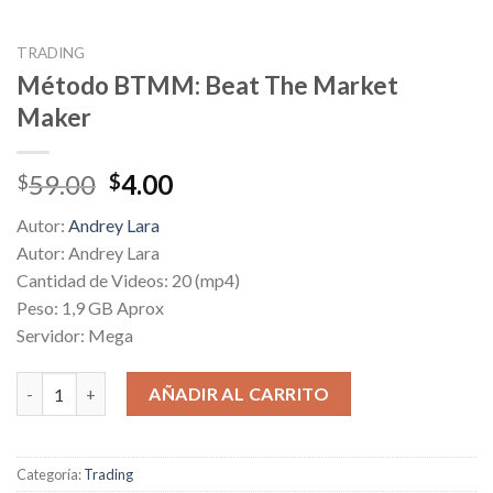
TRADING
Método BTMM: Beat The Market
Maker
Original
Current
59.00
4.00
$
$
price
price
Autor:
Andrey Lara
was:
is:
Autor: Andrey Lara
$59.00.
$4.00.
Cantidad de Videos: 20 (mp4)
Peso: 1,9 GB Aprox
Servidor: Mega
Método BTMM: Beat The Market Maker cantidad
AÑADIR AL CARRITO
Categoría:
Trading