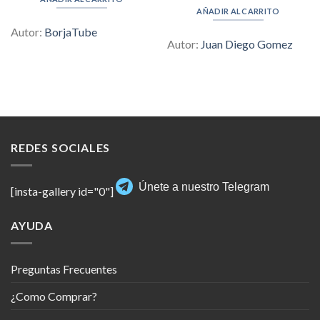
$397.00.
$6.00.
was:
is:
AÑADIR AL CARRITO
$230.00.
$6.00.
Autor:
BorjaTube
Autor:
Juan Diego Gomez
REDES SOCIALES
Únete a nuestro Telegram
[insta-gallery id="0"]
AYUDA
Preguntas Frecuentes
¿Como Comprar?