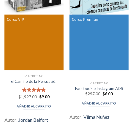
Curso VIP
Curso Premium
MARKETING
El Camino de la Persuasión
MARKETING
Facebook e Instagram ADS
Original
Current
$
297.00
$
6.00
Original
Current
$
1,997.00
Valorado en
$
9.00
price
price
price
price
was:
is:
5.00
de 5
AÑADIR AL CARRITO
was:
is:
$297.00.
$6.00.
AÑADIR AL CARRITO
$1,997.00.
$9.00.
Autor:
Vilma Nuñez
Autor:
Jordan Belfort