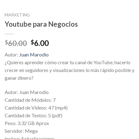
MARKETING
Youtube para Negocios
Original
Current
60.00
6.00
$
$
price
price
Autor:
Juan Marodio
was:
is:
¿Quieres aprender cómo crear tu canal de YouTube, hacerlo
$60.00.
$6.00.
crecer en seguidores y visualizaciones lo más rápido posible y
ganar dinero?
Autor: Juan Marodio
Cantidad de Módulos: 7
Cantidad de Videos: 47 (mp4)
Cantidad de Textos: 5 (pdf)
Peso: 3.32 GB Aprox
Servidor: Mega
Incluye Actualizaciones