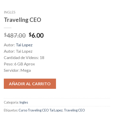
INGLES
Traveling CEO
Original
Current
487.00
6.00
$
$
price
price
Autor:
Tai Lopez
was:
is:
Autor: Tai Lopez
$487.00.
$6.00.
Cantidad de Vídeos: 18
Peso: 6 GB Aprox
Servidor: Mega
AÑADIR AL CARRITO
Categoría:
Ingles
Etiquetas:
Curso Traveling CEO Tai Lopez
,
Traveling CEO