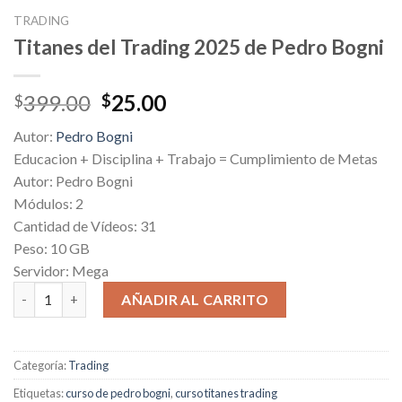
TRADING
Titanes del Trading 2025 de Pedro Bogni
Original
Current
399.00
25.00
$
$
price
price
Autor:
Pedro Bogni
was:
is:
Educacion + Disciplina + Trabajo = Cumplimiento de Metas
$399.00.
$25.00.
Autor: Pedro Bogni
Módulos: 2
Cantidad de Vídeos: 31
Peso: 10 GB
Servidor: Mega
Titanes del Trading 2025 de Pedro Bogni cantidad
AÑADIR AL CARRITO
Categoría:
Trading
Etiquetas:
curso de pedro bogni
,
curso titanes trading