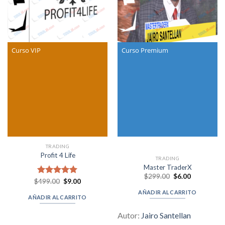
Curso VIP
Curso Premium
TRADING
Profit 4 Life
TRADING
Master TraderX
Original
Current
$
299.00
$
6.00
Original
Current
$
Valorado en
499.00
$
9.00
price
price
price
price
was:
is:
5.00
de 5
AÑADIR AL CARRITO
was:
is:
$299.00.
$6.00.
AÑADIR AL CARRITO
$499.00.
$9.00.
Autor:
Jairo Santellan