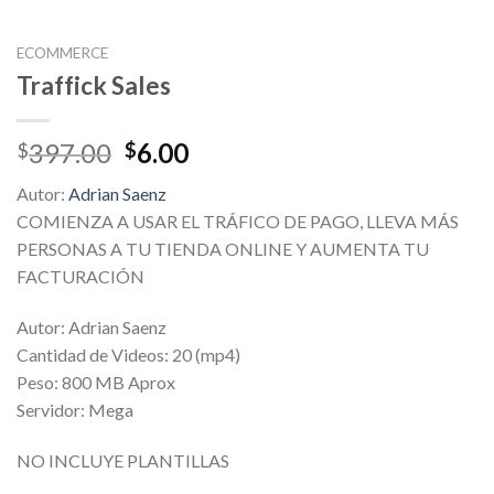
ECOMMERCE
Traffick Sales
Original
Current
397.00
6.00
$
$
price
price
Autor:
Adrian Saenz
was:
is:
COMIENZA A USAR EL TRÁFICO DE PAGO, LLEVA MÁS
$397.00.
$6.00.
PERSONAS A TU TIENDA ONLINE Y AUMENTA TU
FACTURACIÓN
Autor: Adrian Saenz
Cantidad de Videos: 20 (mp4)
Peso: 800 MB Aprox
Servidor: Mega
NO INCLUYE PLANTILLAS