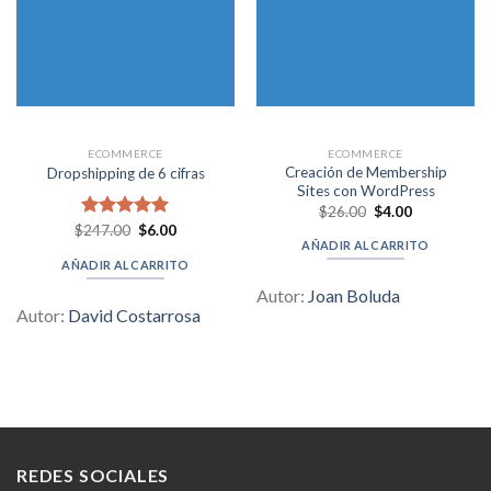
ECOMMERCE
ECOMMERCE
Creación de Membership
Dropshipping de 6 cifras
Sites con WordPress
Original
Current
$
26.00
$
4.00
price
price
Original
Current
$
Valorado en
247.00
$
6.00
was:
is:
price
price
AÑADIR AL CARRITO
5.00
de 5
$26.00.
$4.00.
was:
is:
AÑADIR AL CARRITO
$247.00.
$6.00.
Autor:
Joan Boluda
Autor:
David Costarrosa
REDES SOCIALES