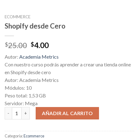
ECOMMERCE
Shopify desde Cero
Original
Current
25.00
4.00
$
$
price
price
Autor:
Academia Metrics
was:
is:
Con nuestro curso podrás aprender a crear una tienda online
$25.00.
$4.00.
en Shopify desde cero
Autor: Academia Metrics
Módulos: 10
Peso total: 1,53 GB
Servidor: Mega
Shopify desde Cero cantidad
AÑADIR AL CARRITO
Categoría:
Ecommerce