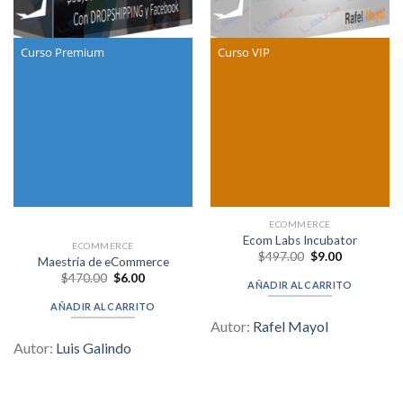
Curso Premium
Curso VIP
ECOMMERCE
Ecom Labs Incubator
ECOMMERCE
Original
Current
$
497.00
$
9.00
Maestría de eCommerce
price
price
Original
Current
$
470.00
$
6.00
was:
is:
AÑADIR AL CARRITO
price
price
$497.00.
$9.00.
was:
is:
AÑADIR AL CARRITO
$470.00.
$6.00.
Autor:
Rafel Mayol
Autor:
Luis Galindo