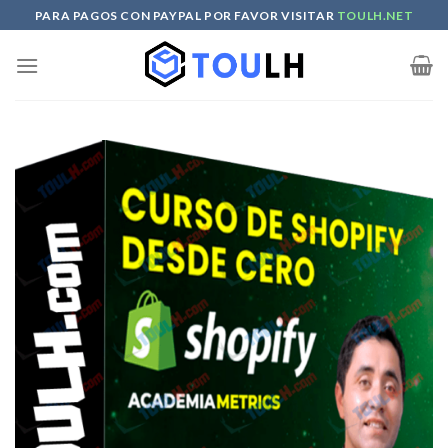
Skip
PARA PAGOS CON PAYPAL POR FAVOR VISITAR
TOULH.NET
to
content