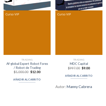
Curso VIP
Curso VIP
TRADING
TRADING
Af-global Expert Robot Forex
MDC Capital
/ Robot de Trading
Original
Current
$
997.00
$
9.00
price
price
Original
Current
$
5,000.00
$
12.00
was:
is:
price
price
AÑADIR AL CARRITO
$997.00.
$9.00.
was:
is:
AÑADIR AL CARRITO
$5,000.00.
$12.00.
Autor:
Manny Cabrera