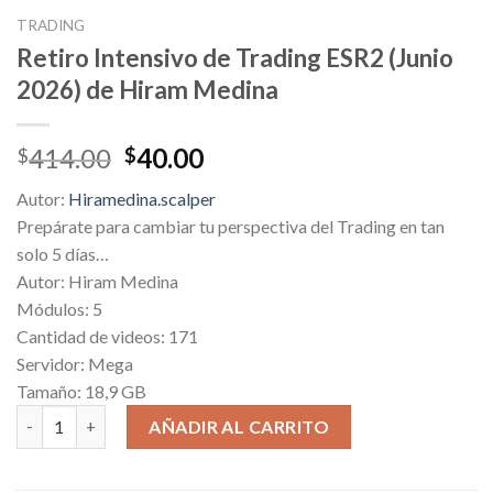
TRADING
Retiro Intensivo de Trading ESR2 (Junio
2026) de Hiram Medina
Original
Current
414.00
40.00
$
$
price
price
Autor:
Hiramedina.scalper
was:
is:
Prepárate para cambiar tu perspectiva del Trading en tan
$414.00.
$40.00.
solo 5 días…
Autor: Hiram Medina
Módulos: 5
Cantidad de videos: 171
Servidor: Mega
Tamaño: 18,9 GB
Retiro Intensivo de Trading ESR2 (Junio 2026) de Hiram Medina 
AÑADIR AL CARRITO