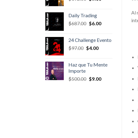
price
price
was:
is:
Al 
Daily Trading
$392.00.
$9.00.
int
Original
Current
$
687.00
$
6.00
price
price
was:
is:
24 Challenge Evento
$687.00.
$6.00.
Original
Current
$
97.00
$
4.00
price
price
was:
is:
Haz que Tu Mente
$97.00.
$4.00.
Importe
Original
Current
$
500.00
$
9.00
price
price
was:
is:
$500.00.
$9.00.