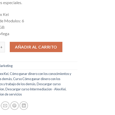
s especiales.
x Kei
de Modulos: 6
 GB
 Mega
acion cantidad
AÑADIR AL CARRITO
arketing
ex Kei
,
Cómo ganar dinero con los conocimientos y
os demás
,
Curso Cómo ganar dinero con los
s y trabajo de los demás
,
Descargar curso
ion
,
Descargar curso Intermediacion - Alex Kei
,
on de servicios