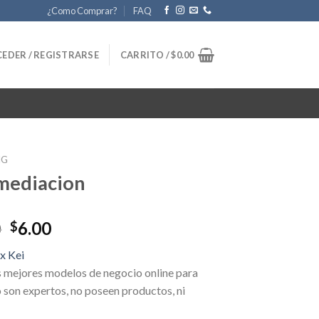
¿Como Comprar?
FAQ
EDER / REGISTRARSE
CARRITO /
$
0.00
NG
mediacion
Original
Current
0
6.00
$
price
price
x Kei
was:
is:
s mejores modelos de negocio online para
$69.00.
$6.00.
 son expertos, no poseen productos, ni