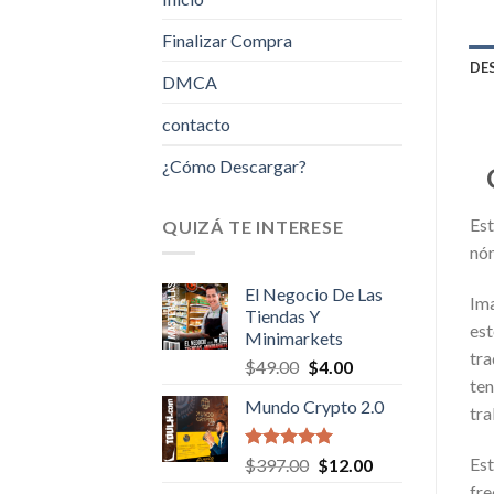
Finalizar Compra
DE
DMCA
contacto
¿Cómo Descargar?
Est
QUIZÁ TE INTERESE
nóm
El Negocio De Las
Ima
Tiendas Y
est
Minimarkets
tra
Original
Current
$
49.00
$
4.00
ten
price
price
Mundo Crypto 2.0
was:
is:
tra
$49.00.
$4.00.
Est
Valorado en
Original
Current
$
397.00
$
12.00
5.00
de 5
price
price
fre