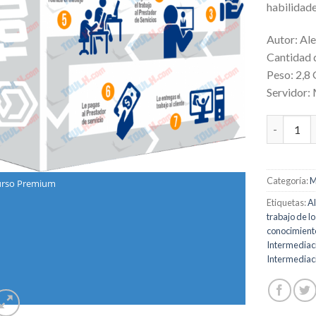
habilidade
Autor: Ale
Cantidad 
Peso: 2,8
Servidor:
Intermedi
Categoría:
M
rso Premium
Etiquetas:
Al
trabajo de l
conocimiento
Intermediac
Intermediaci