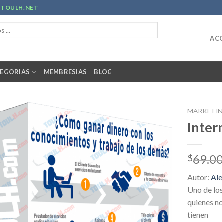
R
TOULH.NET
ACC
EGORIAS
MEMBRESIAS
BLOG
MARKETI
Inter
69.0
$
Autor:
Ale
Uno de lo
quienes no
tienen