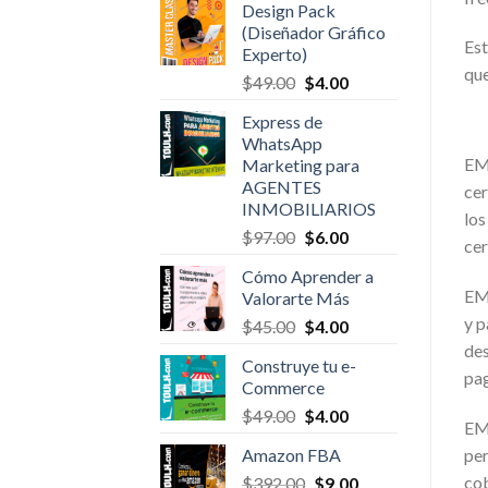
Design Pack
was:
is:
(Diseñador Gráfico
$397.00.
$12.00.
Est
Experto)
que
Original
Current
$
49.00
$
4.00
price
price
Express de
was:
is:
WhatsApp
$49.00.
$4.00.
EMP
Marketing para
AGENTES
cer
INMOBILIARIOS
los
Original
Current
$
97.00
$
6.00
cer
price
price
Cómo Aprender a
was:
is:
EM
Valorarte Más
$97.00.
$6.00.
y p
Original
Current
$
45.00
$
4.00
price
price
des
Construye tu e-
was:
is:
pag
Commerce
$45.00.
$4.00.
Original
Current
$
49.00
$
4.00
EM
price
price
per
Amazon FBA
was:
is:
cob
Original
Current
$
392.00
$49.00.
$
9.00
$4.00.