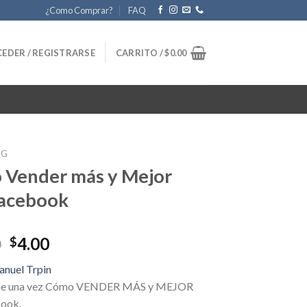
¿Como Comprar?
FAQ
EDER / REGISTRARSE
CARRITO /
$
0.00
NG
 Vender más y Mejor
Facebook
Original
Current
0
4.00
$
price
price
nuel Trpin
was:
is:
de una vez Cómo VENDER MÁS y MEJOR
$60.00.
$4.00.
book.