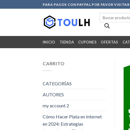
Skip
PARA PAGOS CON PAYPAL POR FAVOR VISITA
to
Búsqueda
content
de
productos
INICIO
TIENDA
CUPONES
OFERTAS
CAT
CARRITO
CATEGORÍAS
AUTORES
my account 2
Cómo Hacer Plata en Internet
en 2024: Estrategias