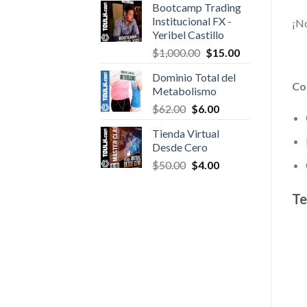
Bootcamp Trading
was:
is:
Institucional FX -
¡No
$297.00.
$6.00.
Yeribel Castillo
Original
Current
$
1,000.00
$
15.00
price
price
Dominio Total del
was:
is:
Co
Metabolismo
$1,000.00.
$15.00.
Original
Current
$
62.00
$
6.00
price
price
Tienda Virtual
was:
is:
Desde Cero
$62.00.
$6.00.
Original
Current
$
50.00
$
4.00
price
price
was:
is:
Te
$50.00.
$4.00.