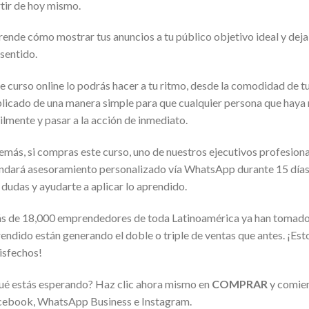
tir de hoy mismo.
ende cómo mostrar tus anuncios a tu público objetivo ideal y deja
 sentido.
e curso online lo podrás hacer a tu ritmo, desde la comodidad de tu 
licado de una manera simple para que cualquier persona que haya
ilmente y pasar a la acción de inmediato.
más, si compras este curso, uno de nuestros ejecutivos profesion
ndará asesoramiento personalizado vía WhatsApp durante 15 días 
 dudas y ayudarte a aplicar lo aprendido.
 de 18,000 emprendedores de toda Latinoamérica ya han tomado es
endido están generando el doble o triple de ventas que antes. ¡Esto
isfechos!
é estás esperando? Haz clic ahora mismo en
COMPRAR
y comien
ebook, WhatsApp Business e Instagram.