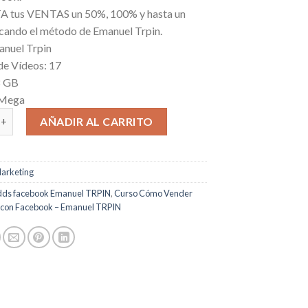
tus VENTAS un 50%, 100% y hasta un
cando el método de Emanuel Trpin.
anuel Trpin
de Vídeos: 17
8 GB
 Mega
er más y Mejor con Facebook cantidad
AÑADIR AL CARRITO
arketing
dds facebook Emanuel TRPIN
,
Curso Cómo Vender
 con Facebook – Emanuel TRPIN