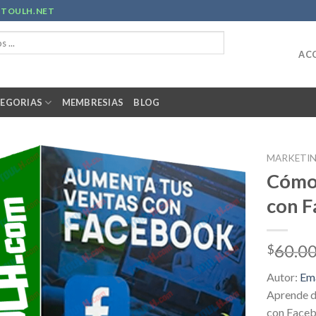
R
TOULH.NET
ACC
EGORIAS
MEMBRESIAS
BLOG
MARKETI
Cómo
con 
60.0
$
Autor:
Ema
Aprende 
con Face