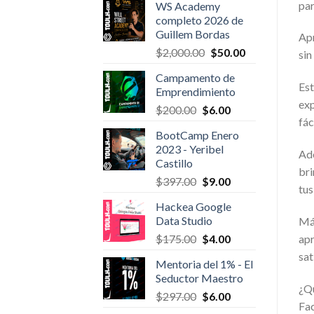
par
WS Academy
was:
is:
completo 2026 de
$127.00.
$6.00.
Guillem Bordas
Apr
Original
Current
$
2,000.00
$
50.00
sin
price
price
Campamento de
was:
is:
Est
Emprendimiento
$2,000.00.
$50.00.
exp
Original
Current
$
200.00
$
6.00
fác
price
price
BootCamp Enero
was:
is:
2023 - Yeribel
$200.00.
$6.00.
Ade
Castillo
bri
Original
Current
$
397.00
$
9.00
tus
price
price
Hackea Google
was:
is:
Data Studio
Más
$397.00.
$9.00.
Original
Current
apr
$
175.00
$
4.00
price
price
sat
Mentoria del 1% - El
was:
is:
Seductor Maestro
$175.00.
$4.00.
¿Qu
Original
Current
$
297.00
$
6.00
Fac
price
price