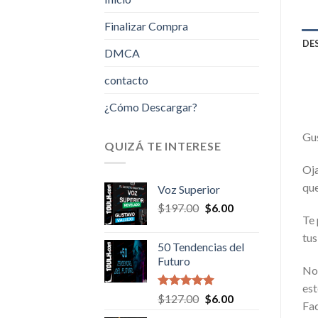
Finalizar Compra
DE
DMCA
contacto
¿Cómo Descargar?
Gus
QUIZÁ TE INTERESE
Oja
que
Voz Superior
Original
Current
$
197.00
$
6.00
Te 
price
price
was:
is:
tus
50 Tendencias del
$197.00.
$6.00.
Futuro
No 
es
Valorado en
Original
Current
$
127.00
$
6.00
Fac
5.00
de 5
price
price