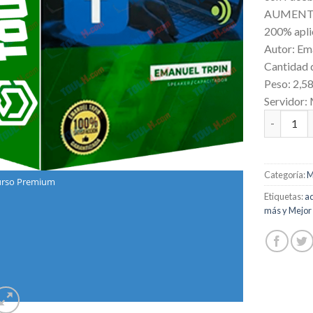
AUMENTA 
200% apli
Autor: Em
Cantidad 
Peso: 2,5
Servidor:
Cómo Vend
Categoría:
M
rso Premium
Etiquetas:
a
más y Mejor