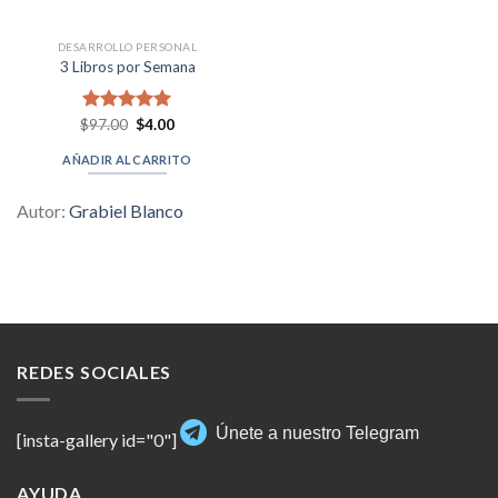
DESARROLLO PERSONAL
3 Libros por Semana
Original
Current
$
Valorado en
97.00
$
4.00
price
price
5.00
de 5
was:
is:
AÑADIR AL CARRITO
$97.00.
$4.00.
Autor:
Grabiel Blanco
REDES SOCIALES
Únete a nuestro Telegram
[insta-gallery id="0"]
AYUDA