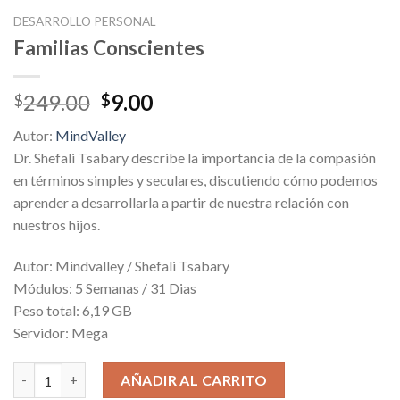
DESARROLLO PERSONAL
Familias Conscientes
Original
Current
249.00
9.00
$
$
price
price
Autor:
MindValley
was:
is:
Dr. Shefali Tsabary describe la importancia de la compasión
$249.00.
$9.00.
en términos simples y seculares, discutiendo cómo podemos
aprender a desarrollarla a partir de nuestra relación con
nuestros hijos.
Autor: Mindvalley / Shefali Tsabary
Módulos: 5 Semanas / 31 Dias
Peso total: 6,19 GB
Servidor: Mega
Familias Conscientes cantidad
AÑADIR AL CARRITO