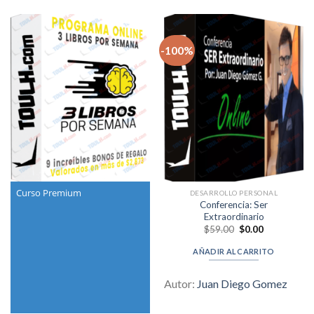
-100%
Curso Premium
DESARROLLO PERSONAL
Conferencia: Ser
Extraordinario
Original
Current
$
59.00
$
0.00
price
price
was:
is:
AÑADIR AL CARRITO
$59.00.
$0.00.
Autor:
Juan Diego Gomez