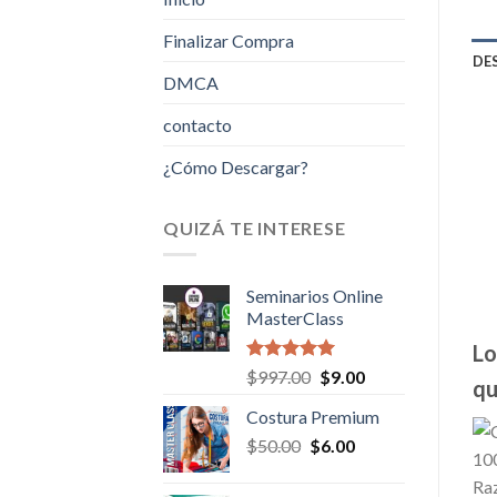
Finalizar Compra
DE
DMCA
contacto
¿Cómo Descargar?
QUIZÁ TE INTERESE
Seminarios Online
MasterClass
Lo
Valorado en
Original
Current
$
997.00
$
9.00
qu
5.00
de 5
price
price
Costura Premium
was:
is:
Original
Current
$
50.00
$
$997.00.
6.00
$9.00.
price
price
was:
is: