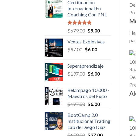
Certificación
$50.00.
$6.00.
Internacional En
Coaching Con PNL
Me
Valorado en
Original
Current
$
679.00
$
9.00
Ha
5.00
de 5
price
price
par
Ventas Explosivas
was:
is:
Original
Current
$
97.00
$
$679.00.
6.00
$9.00.
price
price
was:
is:
Superaprendizaje
$97.00.
$6.00.
Original
Current
$
197.00
$
6.00
price
price
was:
is:
Relámpago 10,000 -
$197.00.
$6.00.
Al
Maestros del Éxito
Original
Current
$
197.00
$
6.00
price
price
BootCamp 2.0
was:
is:
Institucional Trading
$197.00.
$6.00.
Lab de Diego Diaz
Original
Current
$
650.00
$
27.00