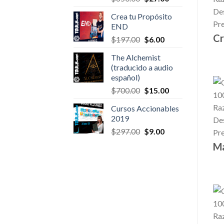
price
price
Crea tu Propósito
was:
is:
END
$650.00.
$27.00.
Cr
Original
Current
$
197.00
$
6.00
price
price
The Alchemist
was:
is:
(traducido a audio
$197.00.
$6.00.
español)
Original
Current
$
700.00
$
15.00
price
price
Cursos Accionables
was:
is:
2019
$700.00.
$15.00.
Original
Current
$
297.00
$
9.00
price
price
Ma
was:
is:
$297.00.
$9.00.