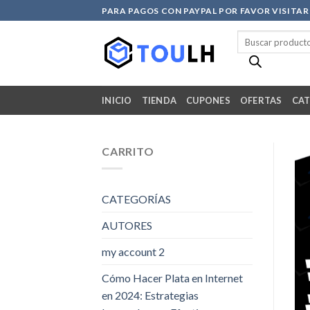
Skip
PARA PAGOS CON PAYPAL POR FAVOR VISITA
to
Búsqueda
content
de
productos
INICIO
TIENDA
CUPONES
OFERTAS
CAT
CARRITO
CATEGORÍAS
AUTORES
my account 2
Cómo Hacer Plata en Internet
en 2024: Estrategias