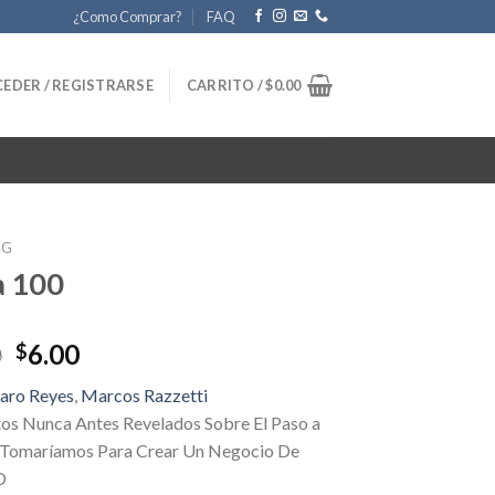
¿Como Comprar?
FAQ
EDER / REGISTRARSE
CARRITO /
$
0.00
NG
a 100
Original
Current
0
6.00
$
price
price
aro Reyes
,
Marcos Razzetti
was:
is:
tos Nunca Antes Revelados Sobre El Paso a
$97.00.
$6.00.
Tomaríamos Para Crear Un Negocio De
D