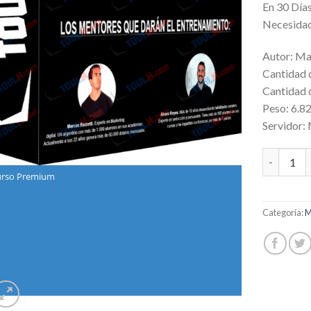
En 30 Día
Necesidad
Autor: Ma
Cantidad 
Cantidad d
Peso: 6.8
Servidor:
De 0 a 100
rso Premium
Categoría:
M