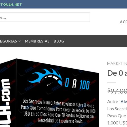
R
TOULH.NET
ACC
EGORIAS
MEMBRESIAS
BLOG
MARKETI
De 0 
97.0
$
Autor:
Alv
Los Secre
Paso Que 
1.000 U$