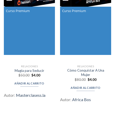
Curso Premium
Curso Premium
RELACIONES
RELACIONES
Cómo Conquistar A Una
Magia para Seducir
Mujer
Original
Current
$
50.00
$
4.00
price
price
Original
Current
$
80.00
$
4.00
was:
is:
price
price
AÑADIR AL CARRITO
$50.00.
$4.00.
was:
is:
AÑADIR AL CARRITO
$80.00.
$4.00.
Autor:
Masterclasess.la
Autor:
Africa Bos