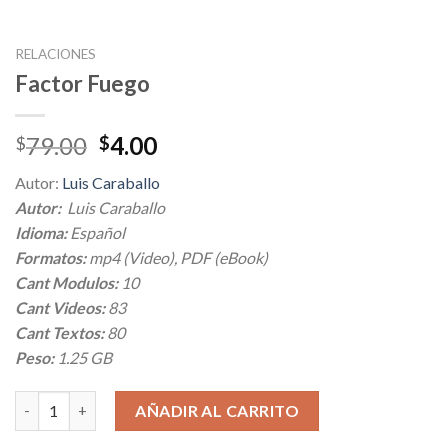
RELACIONES
Factor Fuego
Original
Current
79.00
4.00
$
$
price
price
Autor:
Luis Caraballo
was:
is:
Autor:
Luis Caraballo
$79.00.
$4.00.
Idioma:
Español
Formatos:
mp4 (Video), PDF (eBook)
Cant Modulos:
10
Cant Videos:
83
Cant Textos:
80
Peso:
1.25 GB
Factor Fuego cantidad
AÑADIR AL CARRITO