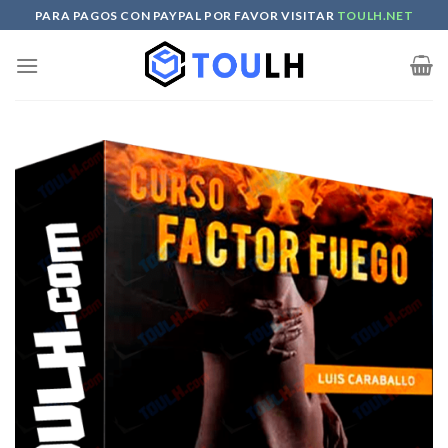
Skip
PARA PAGOS CON PAYPAL POR FAVOR VISITAR
TOULH.NET
to
content