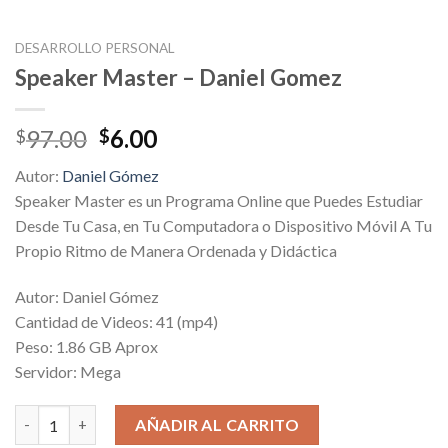
DESARROLLO PERSONAL
Speaker Master – Daniel Gomez
Original
Current
97.00
6.00
$
$
price
price
Autor:
Daniel Gómez
was:
is:
Speaker Master es un Programa Online que Puedes Estudiar
$97.00.
$6.00.
Desde Tu Casa, en Tu Computadora o Dispositivo Móvil A Tu
Propio Ritmo de Manera Ordenada y Didáctica
Autor: Daniel Gómez
Cantidad de Videos: 41 (mp4)
Peso: 1.86 GB Aprox
Servidor: Mega
Speaker Master – Daniel Gomez cantidad
AÑADIR AL CARRITO