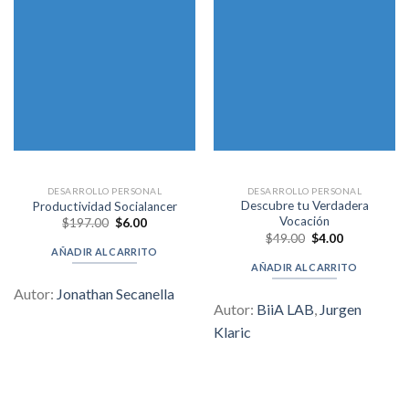
DESARROLLO PERSONAL
DESARROLLO PERSONAL
Descubre tu Verdadera
Productividad Socialancer
Vocación
Original
Current
$
197.00
$
6.00
price
price
Original
Current
$
49.00
$
4.00
was:
is:
price
price
AÑADIR AL CARRITO
$197.00.
$6.00.
was:
is:
AÑADIR AL CARRITO
$49.00.
$4.00.
Autor:
Jonathan Secanella
Autor:
BiiA LAB
,
Jurgen
Klaric