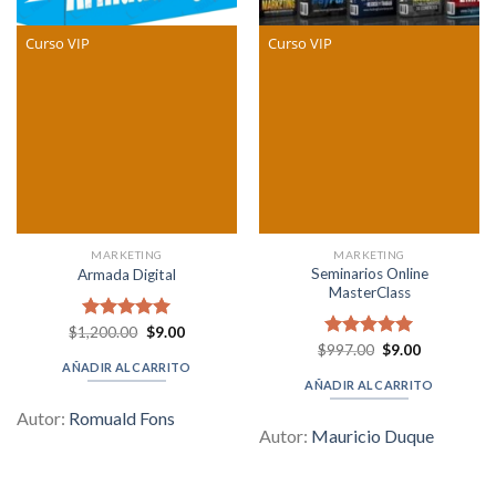
Curso VIP
Curso VIP
MARKETING
MARKETING
Seminarios Online
Armada Digital
MasterClass
Original
Current
$
1,200.00
Valorado en
$
9.00
price
price
Original
Current
5.00
de 5
$
Valorado en
997.00
$
9.00
was:
is:
price
price
5.00
de 5
AÑADIR AL CARRITO
$1,200.00.
$9.00.
was:
is:
AÑADIR AL CARRITO
$997.00.
$9.00.
Autor:
Romuald Fons
Autor:
Mauricio Duque