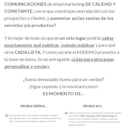
COMUNICACIONES
de email marketing
DE CALIDAD Y
CONSTANTE,
con el que construyas una relación con tus
prospectos y clientes, y
aumentar así las ventas de tus
servicios y/o productos?
Y lo mejor de todo, es que en
un solo lugar
podrás
saber
exactamente qué publica
r
,
cuándo publicar
y para qué
sirve
CADA LISTA.
Y cómo sacarle el MÁXIMO provecho a
tu base de datos. En un entregable
«Listo para descargar,
personalizar y enviar».
¿Suena demasiado bueno para ser verdad?
¡Sigue Leyendo y te mostraré cómo!
ES MOMENTO DE…