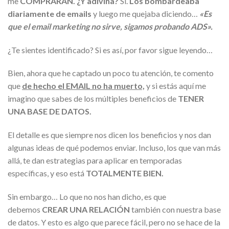
me
COMPRARAN.
¿Y adivina?
Sí.
Los bombardeaba
diariamente de emails
y luego me quejaba diciendo…
«Es
que el email marketing no sirve, sigamos probando ADS».
¿Te sientes identificado? Si es así, por favor sigue leyendo…
Bien, ahora que he captado un poco tu atención, te comento
que
de
hecho el EMAIL no ha muerto,
y si estás aquí me
imagino que sabes de los múltiples beneficios de
TENER
UNA BASE DE DATOS.
El detalle es que siempre nos dicen los beneficios y nos dan
algunas ideas de qué podemos enviar. Incluso, los que van más
allá, te dan estrategias para aplicar en temporadas
específicas, y eso está
TOTALMENTE BIEN.
Sin embargo… Lo que no nos han dicho, es que
debemos
CREAR UNA RELACIÓN
también con nuestra base
de datos. Y esto es algo que parece fácil, pero no se hace de la