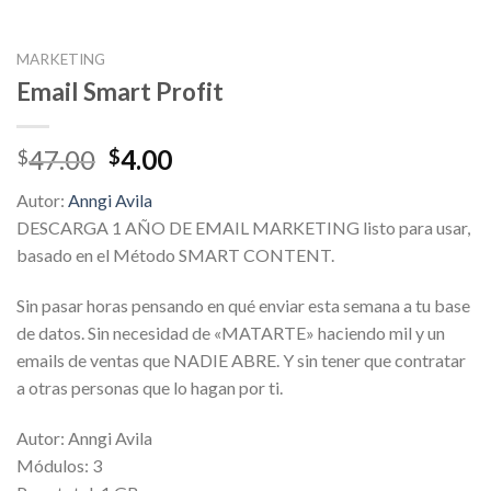
MARKETING
Email Smart Profit
Original
Current
47.00
4.00
$
$
price
price
Autor:
Anngi Avila
was:
is:
DESCARGA 1 AÑO DE EMAIL MARKETING listo para usar,
$47.00.
$4.00.
basado en el Método SMART CONTENT.
Sin pasar horas pensando en qué enviar esta semana a tu base
de datos. Sin necesidad de «MATARTE» haciendo mil y un
emails de ventas que NADIE ABRE. Y sin tener que contratar
a otras personas que lo hagan por ti.
Autor: Anngi Avila
Módulos: 3