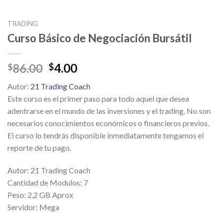
TRADING
Curso Básico de Negociación Bursátil
Original
Current
86.00
4.00
$
$
price
price
Autor:
21 Trading Coach
was:
is:
Este curso es el primer paso para todo aquel que desea
$86.00.
$4.00.
adentrarse en el mundo de las inversiones y el trading. No son
necesarios conocimientos económicos o financieros previos.
El curso lo tendrás disponible inmediatamente tengamos el
reporte de tu pago.
Autor: 21 Trading Coach
Cantidad de Modulos: 7
Peso: 2,2 GB Aprox
Servidor: Mega