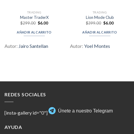
TRADING
TRADING
Master TraderX
Lion Mode Club
Original
Current
Original
Current
$
299.00
$
6.00
$
399.00
$
6.00
price
price
price
price
was:
is:
was:
is:
AÑADIR AL CARRITO
AÑADIR AL CARRITO
$299.00.
$6.00.
$399.00.
$6.00.
Autor:
Jairo Santellan
Autor:
Yoel Montes
REDES SOCIALES
Únete a nuestro Telegram
[insta-gallery id="0"]
AYUDA