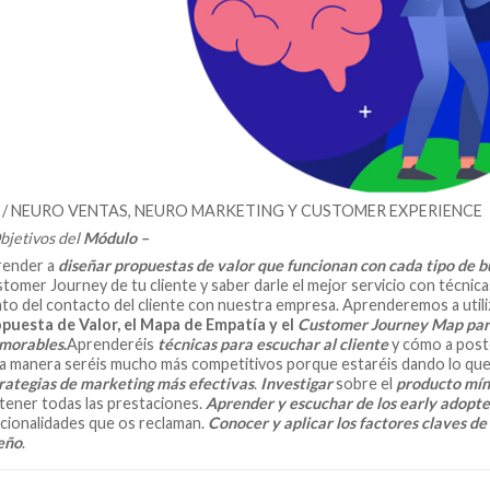
1
/ NEURO VENTAS, NEURO MARKETING Y CUSTOMER EXPERIENCE
bjetivos del
Módulo
–
ender a
diseñar propuestas de valor que funcionan con cada tipo de 
tomer Journey de tu cliente y saber darle el mejor servicio con técni
to del contacto del cliente con nuestra empresa. Aprenderemos a util
puesta de Valor, el Mapa de Empatía y el
Customer Journey Map para
morables
.
Aprenderéis
técnicas para escuchar al cliente
y cómo a post
a manera seréis mucho más competitivos porque estaréis dando lo que e
rategias de marketing más efectivas
.
Investigar
sobre el
producto mín
 tener todas las prestaciones.
Aprender y escuchar de los early adopt
cionalidades que os reclaman.
Conocer y aplicar los factores claves de 
eño
.