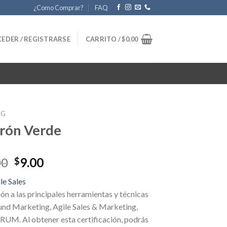
¿Como Comprar?
FAQ
EDER / REGISTRARSE
CARRITO /
$
0.00
NG
rón Verde
Original
Current
00
9.00
$
price
price
le Sales
was:
is:
ón a las principales herramientas y técnicas
$340.00.
$9.00.
nd Marketing, Agile Sales & Marketing,
UM. Al obtener esta certificación, podrás