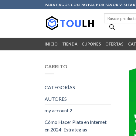
Skip
PARA PAGOS CON PAYPAL POR FAVOR VISITA
to
Búsqueda
content
de
productos
INICIO
TIENDA
CUPONES
OFERTAS
CAT
CARRITO
CATEGORÍAS
AUTORES
my account 2
Cómo Hacer Plata en Internet
en 2024: Estrategias