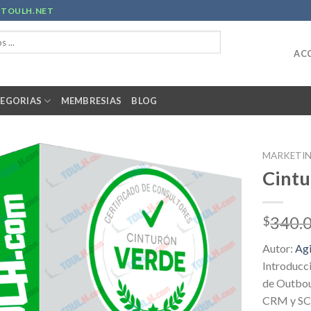
R
TOULH.NET
ACC
EGORIAS
MEMBRESIAS
BLOG
MARKETI
Cintu
340.
$
Autor:
Agi
Introducci
de Outbou
CRM y SCR