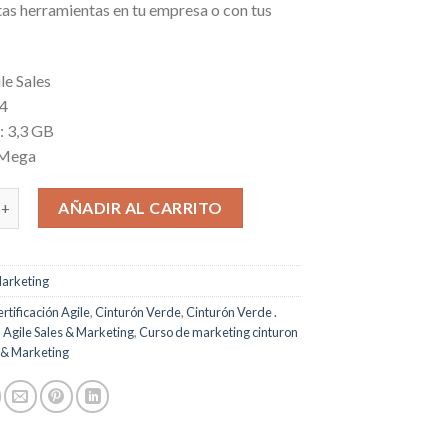
stas herramientas en tu empresa o con tus
le Sales
 4
: 3,3 GB
 Mega
Verde cantidad
AÑADIR AL CARRITO
arketing
rtificación Agile
,
Cinturón Verde
,
Cinturón Verde .
n Agile Sales & Marketing
,
Curso de marketing cinturon
 & Marketing