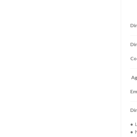
Di
Di
Co
Ag
Em
Di
•
L
•
N