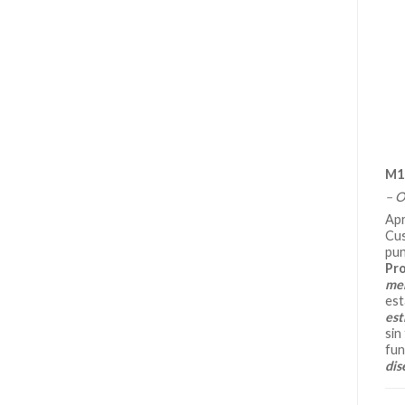
M
– O
Apr
Cus
pun
Pro
me
est
est
sin
fun
dis