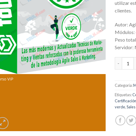
utilizar e
clientes.
Autor: Agi
Módulos:
Peso total
Servidor:
Cinturón 
rso VIP
Categoría:
M
Etiquetas:
Ce
Certificació
verde
,
Sales