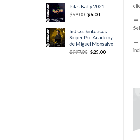
was:
is:
cli
Pilas Baby 2021
$47.00.
$4.00.
Original
Current
$
99.00
$
6.00
price
price
was:
is:
Sel
Índices Sintéticos
$99.00.
$6.00.
Sniper Pro Academy
de Miguel Monsalve
ind
Original
Current
$
997.00
$
25.00
price
price
was:
is:
$997.00.
$25.00.