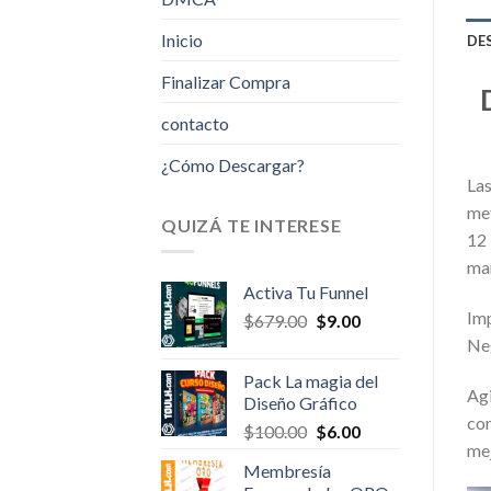
Inicio
DE
Finalizar Compra
contacto
¿Cómo Descargar?
Las
met
QUIZÁ TE INTERESE
12 
mar
Activa Tu Funnel
Imp
Original
Current
$
679.00
$
9.00
price
price
Neg
was:
is:
Pack La magia del
$679.00.
$9.00.
Agi
Diseño Gráfico
con
Original
Current
$
100.00
$
6.00
mej
price
price
Membresía
was:
is: