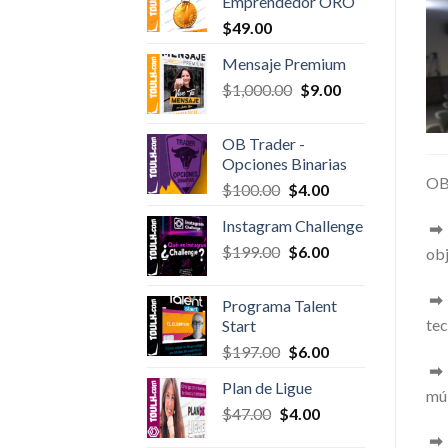
Emprendedor ORO
$100.00.
$6.00.
$
49.00
Mensaje Premium
Original
Current
$
1,000.00
$
9.00
price
price
was:
is:
OB Trader -
$1,000.00.
$9.00.
Opciones Binarias
OB
Original
Current
$
100.00
$
4.00
price
price
Instagram Challenge
➡
was:
is:
Original
Current
$
199.00
$100.00.
$
6.00
$4.00.
obj
price
price
was:
is:
Programa Talent
$199.00.
$6.00.
tec
Start
Original
Current
$
197.00
$
6.00
price
price
Plan de Ligue
was:
is:
múl
Original
Current
$
47.00
$
$197.00.
4.00
$6.00.
price
price