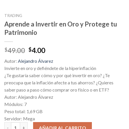
TRADING
Aprende a Invertir en Oro y Protege tu
Patrimonio
Original
Current
49.00
4.00
$
$
price
price
Autor:
Alejandro Álvarez
was:
is:
Invierte en oro y defiéndete de la hiperinflación
$49.00.
$4.00.
¿Te gustaría saber cómo y por qué invertir en oro? ¿Te
preocupa que la inflación afecte a tus ahorros? ¿Quieres
saber paso a paso cómo comprar oro físico o en ETF?
Autor: Alejandro Álvarez
Módulos: 7
Peso total: 1,69 GB
Servidor: Mega
Aprende a Invertir en Oro y Protege tu Patrimonio cantidad
AÑADIR AL CARRITO