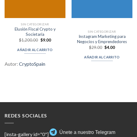
SIN CATEGORIZAR
Elusión Fiscal Crypto y
SIN CATEGORIZAR
Societaria
Instagram Marketing para
Original
Current
$
1,200.00
$
9.00
Negocios y Emprendedores
price
price
Original
Current
$
29.00
$
4.00
was:
is:
AÑADIR AL CARRITO
price
price
$1,200.00.
$9.00.
was:
is:
AÑADIR AL CARRITO
$29.00.
$4.00.
Autor:
CryptoSpain
REDES SOCIALES
Únete a nuestro Telegram
[insta-gallery id="0"]