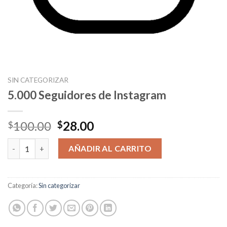
SIN CATEGORIZAR
5.000 Seguidores de Instagram
Original
Current
100.00
28.00
$
$
price
price
5.000 Seguidores de Instagram cantidad
was:
is:
AÑADIR AL CARRITO
$100.00.
$28.00.
Categoría:
Sin categorizar