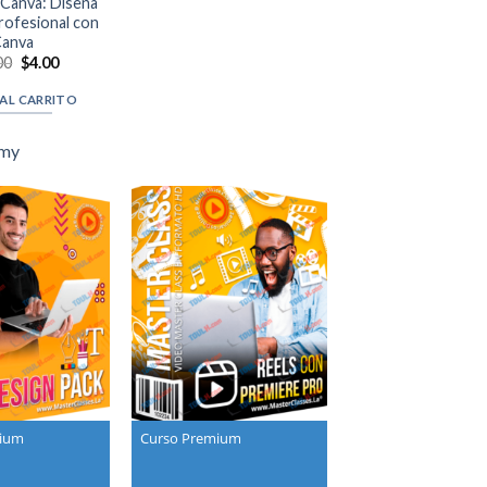
 Canva: Diseña
rofesional con
anva
Original
Current
00
$
4.00
price
price
was:
is:
 AL CARRITO
$30.00.
$4.00.
my
mium
Curso Premium