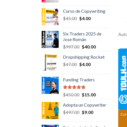
price
price
was:
is:
Curso de Copywriting
$157.00.
$6.00.
Original
Current
$
45.00
$
4.00
price
price
was:
is:
Six Traders 2025 de
Aut
$45.00.
$4.00.
Jose Román
Original
Current
$
997.00
$
40.00
price
price
Dropshipping Rocket
was:
is:
Original
Current
$
47.00
$
$997.00.
4.00
$40.00.
price
price
was:
is:
Funding Traders
$47.00.
$4.00.
Valorado en
Original
Current
$
450.00
$
15.00
5.00
de 5
price
price
Adopta un Copywriter
was:
is:
Original
Current
$
497.00
$450.00.
$
9.00
$15.00.
Cur
price
price
was:
is: