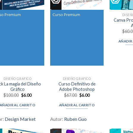
so Premium
Curso Premium
DISEÑ
Canva Pro
$
60.
AÑADIR
DISEÑO GRAFICO
DISEÑO GRAFICO
k La magia del Diseño
Curso Definitivo de
Gráfico
Adobe Photoshop
Original
Current
Original
Current
$
100.00
$
6.00
$
67.00
$
6.00
price
price
price
price
was:
is:
was:
is:
AÑADIR AL CARRITO
AÑADIR AL CARRITO
$100.00.
$6.00.
$67.00.
$6.00.
or:
Design Market
Autor:
Ruben Guo