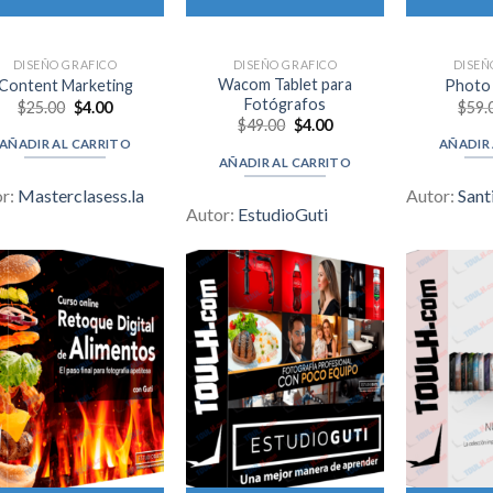
DISEÑO GRAFICO
DISEÑO GRAFICO
DISEÑ
Wacom Tablet para
Content Marketing
Photo 
Fotógrafos
Original
Current
$
25.00
$
4.00
$
59.
price
price
Original
Current
$
49.00
$
4.00
was:
is:
price
price
AÑADIR AL CARRITO
AÑADIR
$25.00.
$4.00.
was:
is:
AÑADIR AL CARRITO
$49.00.
$4.00.
or:
Masterclasess.la
Autor:
Sant
Autor:
EstudioGuti