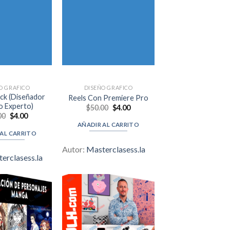
O GRAFICO
DISEÑO GRAFICO
ck (Diseñador
Reels Con Premiere Pro
o Experto)
Original
Current
$
50.00
$
4.00
price
price
Original
Current
00
$
4.00
was:
is:
price
price
AÑADIR AL CARRITO
$50.00.
$4.00.
was:
is:
 AL CARRITO
$49.00.
$4.00.
Autor:
Masterclasess.la
erclasess.la