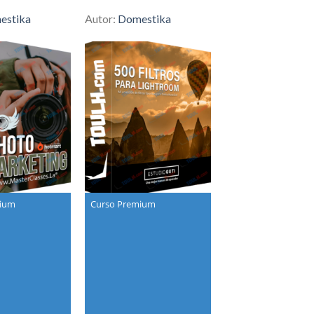
estika
Autor:
Domestika
mium
Curso Premium