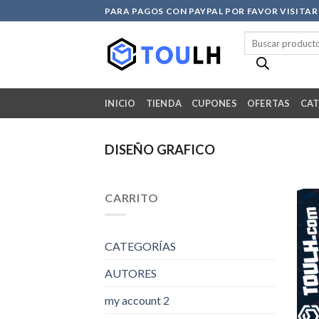
Skip
PARA PAGOS CON PAYPAL POR FAVOR VISITA
to
Búsqueda
content
de
productos
INICIO
TIENDA
CUPONES
OFERTAS
CAT
DISEÑO GRAFICO
CARRITO
CATEGORÍAS
AUTORES
my account 2