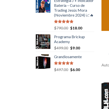
Estrategia J + Indicador
$497.00.
$9.00.
Batería – Curso de
Trading Jesús Mora
(Noviembre 2024) 📈🔥
Valorado en
Original
Current
$
790.00
$
18.00
5.00
de 5
price
price
Programa Brickup
was:
is:
Academy
$790.00.
$18.00.
Original
Current
$
499.00
$
9.00
price
price
Grandiosamente
was:
is:
$499.00.
$9.00.
Aut
Valorado en
Original
Current
$
497.00
$
6.00
5.00
de 5
price
price
was:
is:
$497.00.
$6.00.