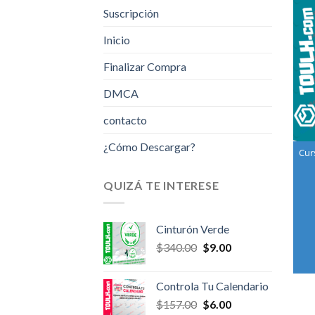
Suscripción
Inicio
Finalizar Compra
DMCA
contacto
¿Cómo Descargar?
Cur
QUIZÁ TE INTERESE
Cinturón Verde
Original
Current
$
340.00
$
9.00
price
price
was:
is:
Controla Tu Calendario
$340.00.
$9.00.
Original
Current
$
157.00
$
6.00