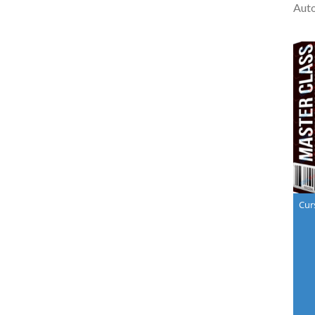
Aut
Cur