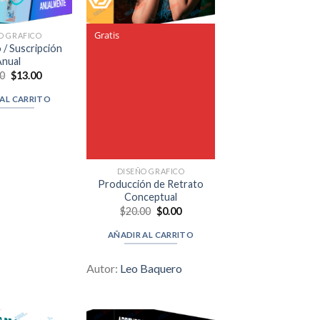
Gratis
O GRAFICO
 / Suscripción
Anual
Original
Current
00
$
13.00
price
price
was:
is:
 AL CARRITO
$60.00.
$13.00.
DISEÑO GRAFICO
Producción de Retrato
Conceptual
Original
Current
$
20.00
$
0.00
price
price
was:
is:
AÑADIR AL CARRITO
$20.00.
$0.00.
Autor:
Leo Baquero