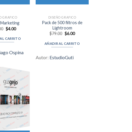
O GRAFICO
DISEÑO GRAFICO
Pack de 500 filtros de
Marketing
Lightroom
Original
Current
00
$
4.00
price
price
Original
Current
$
79.00
$
6.00
was:
is:
price
price
 AL CARRITO
$59.00.
$4.00.
was:
is:
AÑADIR AL CARRITO
$79.00.
$6.00.
iago Ospina
Autor:
EstudioGuti