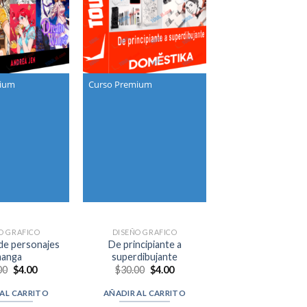
mium
Curso Premium
O GRAFICO
DISEÑO GRAFICO
de personajes
De principiante a
anga
superdibujante
Original
Current
Original
Current
00
$
4.00
$
30.00
$
4.00
price
price
price
price
was:
is:
was:
is:
 AL CARRITO
AÑADIR AL CARRITO
$30.00.
$4.00.
$30.00.
$4.00.