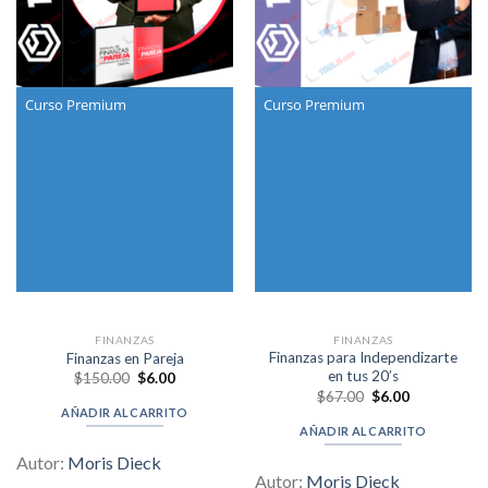
Curso Premium
Curso Premium
FINANZAS
FINANZAS
Finanzas para Independizarte
Finanzas en Pareja
en tus 20’s
Original
Current
$
150.00
$
6.00
price
price
Original
Current
$
67.00
$
6.00
was:
is:
price
price
AÑADIR AL CARRITO
$150.00.
$6.00.
was:
is:
AÑADIR AL CARRITO
$67.00.
$6.00.
Autor:
Moris Dieck
Autor:
Moris Dieck