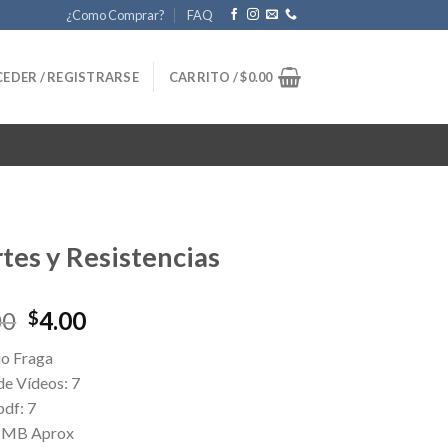
¿Como Comprar?
FAQ
EDER / REGISTRARSE
CARRITO /
$
0.00
tes y Resistencias
Original
Current
00
4.00
$
price
price
io Fraga
was:
is:
de Vídeos: 7
$157.00.
$4.00.
pdf: 7
4 MB Aprox