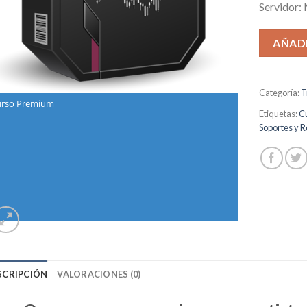
Servidor:
AÑADI
Categoría:
T
rso Premium
Etiquetas:
Cu
Soportes y R
SCRIPCIÓN
VALORACIONES (0)