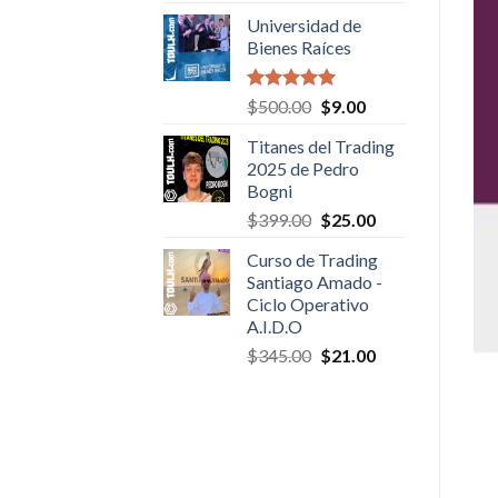
was:
is:
Universidad de
$50.00.
$6.00.
Bienes Raíces
Valorado en
Original
Current
$
500.00
$
9.00
5.00
de 5
price
price
Titanes del Trading
was:
is:
2025 de Pedro
$500.00.
$9.00.
Bogni
Original
Current
$
399.00
$
25.00
price
price
Curso de Trading
was:
is:
Santiago Amado -
$399.00.
$25.00.
Ciclo Operativo
A.I.D.O
Original
Current
$
345.00
$
21.00
price
price
was:
is:
$345.00.
$21.00.