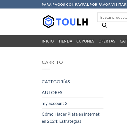
Skip
PARA PAGOS CON PAYPAL POR FAVOR VISITA
to
Búsqueda
content
de
productos
INICIO
TIENDA
CUPONES
OFERTAS
CAT
CARRITO
CATEGORÍAS
AUTORES
my account 2
Cómo Hacer Plata en Internet
en 2024: Estrategias