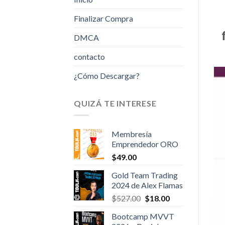
Finalizar Compra
DMCA
contacto
¿Cómo Descargar?
QUIZÁ TE INTERESE
Membresía
Emprendedor ORO
$
49.00
Gold Team Trading
2024 de Alex Flamas
Original
Current
$
527.00
$
18.00
price
price
Bootcamp MVVT
was:
is: