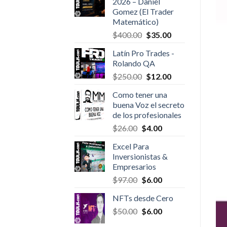
2026 – Daniel
$527.00.
$18.00.
Gomez (El Trader
Matemático)
Original
Current
$
400.00
$
35.00
price
price
Latín Pro Trades -
was:
is:
Rolando QA
$400.00.
$35.00.
Original
Current
$
250.00
$
12.00
price
price
Como tener una
was:
is:
buena Voz el secreto
$250.00.
$12.00.
de los profesionales
Original
Current
$
26.00
$
4.00
price
price
Excel Para
was:
is:
Inversionistas &
$26.00.
$4.00.
Empresarios
Original
Current
$
97.00
$
6.00
price
price
NFTs desde Cero
was:
is:
Original
Current
$
50.00
$97.00.
$
6.00
$6.00.
price
price