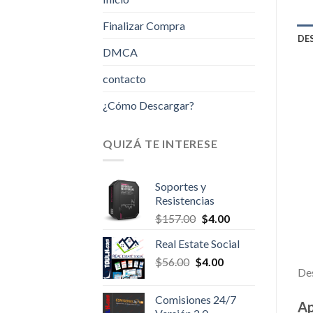
Finalizar Compra
DE
DMCA
contacto
¿Cómo Descargar?
QUIZÁ TE INTERESE
Soportes y
Resistencias
Original
Current
$
157.00
$
4.00
price
price
Real Estate Social
was:
is:
Original
Current
$
56.00
$
$157.00.
4.00
$4.00.
Des
price
price
was:
is:
Comisiones 24/7
Ap
$56.00.
$4.00.