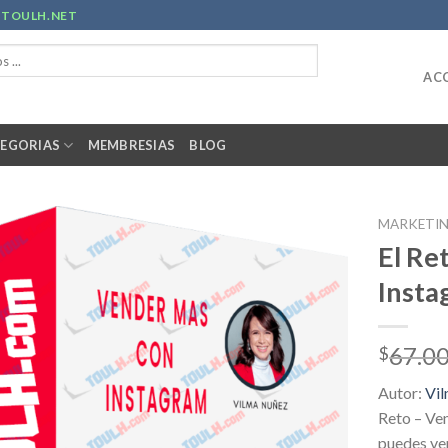
R
TOULH.NET
ACC
EGORIAS
MEMBRESIAS
BLOG
MARKETI
El Re
Insta
67.0
$
Autor:
Vi
Reto – Ve
puedes ve