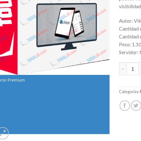
visibilida
Autor: Vi
Cantidad 
Cantidad d
Peso: 1.1
Servidor:
El Reto V
rso Premium
Categorías: