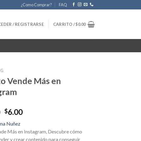
¿Como Comprar?
FAQ
EDER / REGISTRARSE
CARRITO /
$
0.00
NG
to Vende Más en
gram
Original
Current
0
6.00
$
price
price
lma Nuñez
was:
is:
nde Más en Instagram, Descubre cómo
$67.00.
$6.00.
nder y crear contenido para conseguir