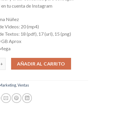
d en tu cuenta de Instagram
lma Núñez
de Videos: 20 (mp4)
e Textos: 18 (pdf), 17 (url), 15 (png)
0 GB Aprox
 Mega
ende Más en Instagram cantidad
AÑADIR AL CARRITO
Marketing
,
Ventas