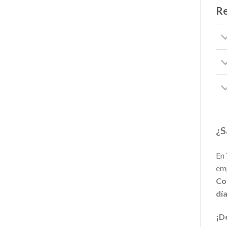
Re
¿S
En
emp
Co
dí
¡D