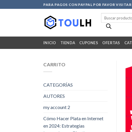
Skip
PARA PAGOS CON PAYPAL POR FAVOR VISITA
to
Búsqueda
content
de
productos
INICIO
TIENDA
CUPONES
OFERTAS
CAT
CARRITO
CATEGORÍAS
AUTORES
my account 2
Cómo Hacer Plata en Internet
en 2024: Estrategias