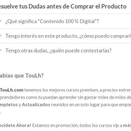
suelve tus Dudas antes de Comprar el Producto
¿Qué significa “Contenido 100 % Digital”?
Tengo interés en este producto, ¿cómo puedo comprarl
Tengo otras dudas, ¿quién puede contestarlas?
abías que TouLh?
TouLh.com
tenemos los mejores cursos premium, a precios extre
rendedores como tu puedan aprender sin gastar miles de miles de 
mpletos
y
Actualizados
reunidos en un solo lugar para que empi
a
.
ecídete Ahora!
Estamos en promoción, todos los cursos vip a
más