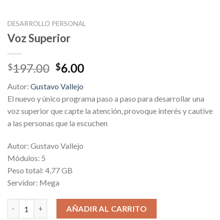
DESARROLLO PERSONAL
Voz Superior
Original
Current
197.00
6.00
$
$
price
price
Autor:
Gustavo Vallejo
was:
is:
El nuevo y único programa paso a paso para desarrollar una
$197.00.
$6.00.
voz superior que capte la atención, provoque interés y cautive
a las personas que la escuchen
Autor: Gustavo Vallejo
Módulos: 5
Peso total: 4,77 GB
Servidor: Mega
Voz Superior cantidad
AÑADIR AL CARRITO