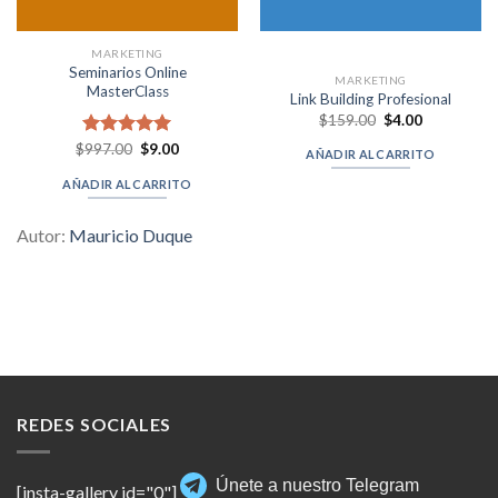
MARKETING
Seminarios Online
MARKETING
MasterClass
Link Building Profesional
Original
Current
$
159.00
$
4.00
price
price
was:
is:
Original
Current
$
Valorado en
997.00
$
9.00
AÑADIR AL CARRITO
$159.00.
$4.00.
price
price
5.00
de 5
was:
is:
AÑADIR AL CARRITO
$997.00.
$9.00.
Autor:
Mauricio Duque
REDES SOCIALES
Únete a nuestro Telegram
[insta-gallery id="0"]