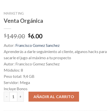
MARKETING
Venta Orgánica
Original
Current
149.00
6.00
$
$
price
price
Autor:
Francisco Gomez Sanchez
was:
is:
Aprenderás a darle seguimiento al cliente, algunos hacks para
$149.00.
$6.00.
sacarle el jugo al máximo a tu prospecto
Autor: Francisco Gomez Sanchez
Módulos: 8
Peso total: 9,4 GB
Servidor: Mega
Incluye Bonos
Venta Orgánica cantidad
AÑADIR AL CARRITO