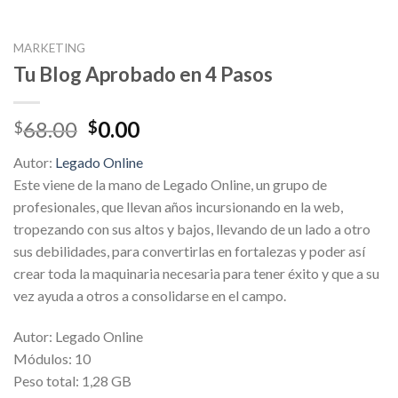
MARKETING
Tu Blog Aprobado en 4 Pasos
Original
Current
68.00
0.00
$
$
price
price
Autor:
Legado Online
was:
is:
Este viene de la mano de Legado Online, un grupo de
$68.00.
$0.00.
profesionales, que llevan años incursionando en la web,
tropezando con sus altos y bajos, llevando de un lado a otro
sus debilidades, para convertirlas en fortalezas y poder así
crear toda la maquinaria necesaria para tener éxito y que a su
vez ayuda a otros a consolidarse en el campo.
Autor: Legado Online
Módulos: 10
Peso total: 1,28 GB