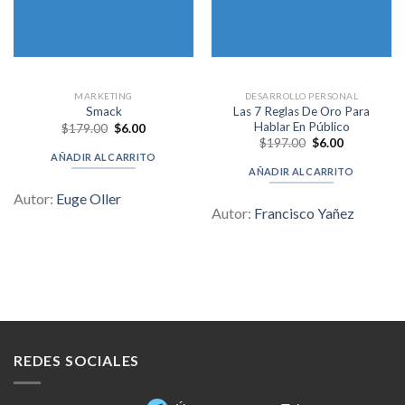
MARKETING
DESARROLLO PERSONAL
Las 7 Reglas De Oro Para
Smack
Hablar En Público
Original
Current
$
179.00
$
6.00
price
price
Original
Current
$
197.00
$
6.00
was:
is:
price
price
AÑADIR AL CARRITO
$179.00.
$6.00.
was:
is:
AÑADIR AL CARRITO
$197.00.
$6.00.
Autor:
Euge Oller
Autor:
Francisco Yañez
REDES SOCIALES