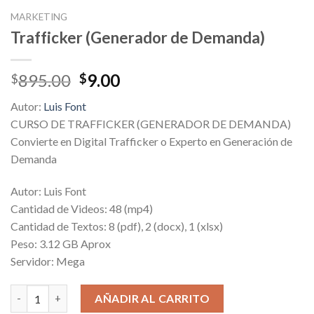
MARKETING
Trafficker (Generador de Demanda)
Original
Current
895.00
9.00
$
$
price
price
Autor:
Luis Font
was:
is:
CURSO DE TRAFFICKER (GENERADOR DE DEMANDA)
$895.00.
$9.00.
Convierte en Digital Trafficker o Experto en Generación de
Demanda
Autor: Luis Font
Cantidad de Videos: 48 (mp4)
Cantidad de Textos: 8 (pdf), 2 (docx), 1 (xlsx)
Peso: 3.12 GB Aprox
Servidor: Mega
Trafficker (Generador de Demanda) cantidad
AÑADIR AL CARRITO