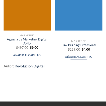
MARKETING
Agencia de Marketing Digital
MARKETING
AMD
Link Building Profesional
Original
Current
$
497.00
$
9.00
Original
Current
$
159.00
$
4.00
price
price
price
price
was:
is:
was:
is:
AÑADIR AL CARRITO
$497.00.
$9.00.
AÑADIR AL CARRITO
$159.00.
$4.00.
Autor:
Revolución Digital