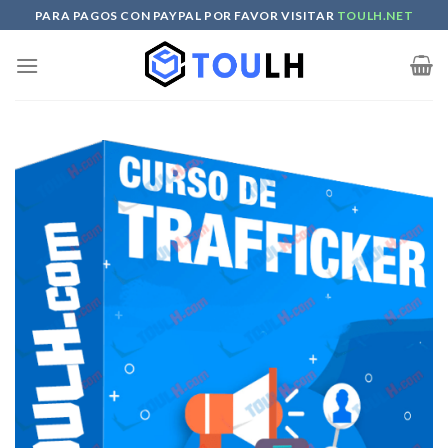
Skip
PARA PAGOS CON PAYPAL POR FAVOR VISITAR
TOULH.NET
to
content